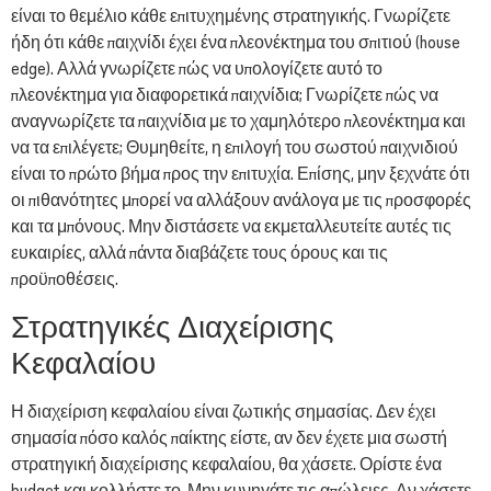
είναι το θεμέλιο κάθε επιτυχημένης στρατηγικής. Γνωρίζετε
ήδη ότι κάθε παιχνίδι έχει ένα πλεονέκτημα του σπιτιού (house
edge). Αλλά γνωρίζετε πώς να υπολογίζετε αυτό το
πλεονέκτημα για διαφορετικά παιχνίδια; Γνωρίζετε πώς να
αναγνωρίζετε τα παιχνίδια με το χαμηλότερο πλεονέκτημα και
να τα επιλέγετε; Θυμηθείτε, η επιλογή του σωστού παιχνιδιού
είναι το πρώτο βήμα προς την επιτυχία. Επίσης, μην ξεχνάτε ότι
οι πιθανότητες μπορεί να αλλάξουν ανάλογα με τις προσφορές
και τα μπόνους. Μην διστάσετε να εκμεταλλευτείτε αυτές τις
ευκαιρίες, αλλά πάντα διαβάζετε τους όρους και τις
προϋποθέσεις.
Στρατηγικές Διαχείρισης
Κεφαλαίου
Η διαχείριση κεφαλαίου είναι ζωτικής σημασίας. Δεν έχει
σημασία πόσο καλός παίκτης είστε, αν δεν έχετε μια σωστή
στρατηγική διαχείρισης κεφαλαίου, θα χάσετε. Ορίστε ένα
budget και κολλήστε το. Μην κυνηγάτε τις απώλειες. Αν χάσετε,