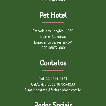
Pet Hotel
Estrada dos Henglês, 1.850
Bairro Palmeiras
Itapecerica da Serra – SP
CEP 06872-080
Contatos
Tel.: 11 2256-2348
Cel./WApp 55 11 98765-4933
E-mail: contato@feriasdodono.com.br
Redes Sociais