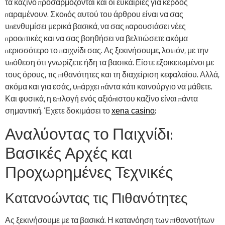
τα καζίνο προσαρμόζονται και οι ευκαιρίες για κέρδος
παραμένουν. Σκοπός αυτού του άρθρου είναι να σας
υπενθυμίσει μερικά βασικά, να σας παρουσιάσει νέες
προοπτικές και να σας βοηθήσει να βελτιώσετε ακόμα
περισσότερο το παιχνίδι σας. Ας ξεκινήσουμε, λοιπόν, με την
υπόθεση ότι γνωρίζετε ήδη τα βασικά. Είστε εξοικειωμένοι με
τους όρους, τις πιθανότητες και τη διαχείριση κεφαλαίου. Αλλά,
ακόμα και για εσάς, υπάρχει πάντα κάτι καινούργιο να μάθετε.
Και φυσικά, η επιλογή ενός αξιόπιστου καζίνο είναι πάντα
σημαντική. Έχετε δοκιμάσει το
;
xena casino
Αναλύοντας το Παιχνίδι:
Βασικές Αρχές και
Προχωρημένες Τεχνικές
Κατανοώντας τις Πιθανότητες
Ας ξεκινήσουμε με τα βασικά. Η κατανόηση των πιθανοτήτων