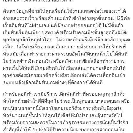
ค้นหาข้อมูลที่ช่วยให้คุณเริ่มต้นใช้งานแพลตฟอร์มของเราได้
ง่ายและรวดเร็ว พร้อมคำแนะนำที่เข้าใจง่ายทุกขั้นตอน! H25 คือ
เว็บเดิมพันที่ไม่ผ่านเอเย่นต์ มีระบบฝากถอนออโต้ ไม่มีขั้นต่ำ
เดิมพันเริ่มต้นเพียง 4 สตางค์ พร้อมรับคอมมิชชั่นสูงสุดถึง 0.5%
ทุกบิล ทุกลีกใหญ่ทั่วโลก – ไม่ว่าจะเป็น พรีเมียร์ลีก ลาลีกา บุนเด
สลีกา กัลโช่ เซเรีย อา และอีกมากมาย มีระบบการให้บริการที่
ทันสมัย เลือกทำรายการผ่านระบบอัตโนมัติบนหน้าเว็บได้ทันที
ไม่ว่าจะฝากเงิน ถอนเงิน หรือสมัครสมาชิกก็เลือกทำรายการ
ผ่านเว็บได้ทันที มีเกมเดิมพันให้เลือกเล่นมากมาย เลือกเล่นได้
ทุกค่ายดัง สมัครสมาชิกครั้งเดียวเลือกเล่นได้ครบ ล็อกอินเข้า
ระบบ แล้วเลือกเดิมพันเกมต่างๆ ที่ต้องการได้ทันที
สำหรับคอกีฬา เรามีบริการ เดิมพันกีฬา ที่ครอบคลุมทุกลีกดัง
ทั่วโลกด้วยค่าน้ำที่ดีที่สุด ไม่ว่าจะเป็นฟุตบอล, บาสเกตบอล หรือ
เทนนิส นอกจากนี้ยังเอาใจเกมเมอร์ด้วยการ เดิมพัน Esports
ทัวร์นาเมนต์ชั้นนำ ให้คุณได้เชียร์ทีมโปรดและลุ้นรางวัลไป
พร้อมกัน ความสะดวกในการทำธุรกรรมทางการเงินเป็นปัจจัย
สำคัญที่ทำให้ 75r h25 ได้รับความนิยม ระบบการฝากถอนเงิน