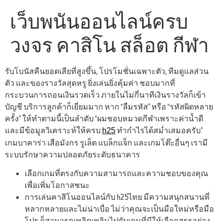
เว็บพนันออนไลน์ครบ
วงจร คาสิโน สล็อต กีฬา
รับโบนัสคืนยอดเสียที่สูงขึ้น, โปรโมชั่นเฉพาะตัว, ทีมดูแลส่วน
ตัว และของรางวัลสุดหรู ยิ่งเล่นยิ่งคุ้มค่า ชอบมากที่
กระบวนการถอนเงินรวดเร็ว ภายในไม่กี่นาทีเงินรางวัลก็เข้า
บัญชี บริการลูกค้าก็เยี่ยมมาก หาก “ลืมรหัส” หรือ “รหัสผิดหลาย
ครั้ง” ให้ทำตามนี้เป็นลำดับ “ผมชอบหมวดกีฬาเพราะค่าน้ำดี
และมีข้อมูลวิเคราะห์ให้ครบ
ทำกำไรได้สม่ำเสมอครับ”
h25
เกมบาคาร่า เสือมังกร รูเล็ต แบล็กแจ็ก และเกมโต๊ะอื่นๆ เรามี
ระบบรักษาความปลอดภัยระดับธนาคาร
เลือกเกมที่ตรงกับความสามารถและความชอบของคุณ
เพื่อเพิ่มโอกาสชนะ
การเล่นคาสิโนออนไลน์กับ h25ไทย มีความสนุกสนานที่
หลากหลายและไม่น่าเบื่อ ไม่ว่าคุณจะเป็นมือใหม่หรือมือ
โปร ก็สามารถเพลิดเพลินไปกับเกมที่มีให้เลือกสรรอย่าง