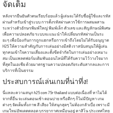
จัดเต็ม
หลังจากยืนยันตัวตนเรียบร้อยแล้ว ผู้เล่นจะได้รับชื่อผู้ใช้และรหัส
ผ่านสำหรับเข้าสู่ระบบ การตั้งรหัสผ่านควรใช้การผสมผสาน
ระหว่างตัวอักษรพิมพ์ใหญ่ พิมพ์เล็ก ตัวเลข และสัญลักษณ์พิเศษ
เพื่อความปลอดภัย ระบบจะแนะนำให้เปลี่ยนรหัสผ่านเป็นระ
ยะๆ เพื่อป้องกันการถูกแฮกหรือการเข้าถึงโดยไม่ได้รับอนุญาต
H25 ให้ความสำคัญกับการเล่นอย่างมีสติ เราสนับสนุนให้ผู้เล่น
ทุกคนเข้าใจความเสี่ยงและตั้งขีดจำกัดในการเล่นอย่างเหมาะ
สม เป็นแพลตฟอร์มเดิมพันออนไลน์ที่ได้รับความไว้วางใจมาก
ที่สุดในเอเชีย ด้วยมาตรฐานความปลอดภัยระดับสากลและการ
บริการที่เป็นธรรม
ประสบการณ์เล่นเกมที่น่าทึ่ง!
นี่แหละความสนุก h25 com 75r thailand แบบต่อเนื่องที่ หาไม่ได้
จากที่อื่น จะเล่นตอนเช้า ตอนบ่าย หรือดึกๆ ก็ไม่มีปัญหา เกม
ต่างๆ จัดเต็มทั้งภาพ สี เสียง ให้สนุกสุดๆ ไม่ต้องกลัวเบื่อ เพราะมี
เกมใหม่อัพเดตตลอด บรรยากาศเหมือนอยู่ คาสิโน ประเทศไทย