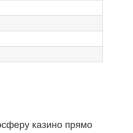
осферу казино прямо