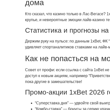
дома
Кто сказал, что казино только в Лас-Вегасе?
крупье, и невероятные эмоции лайв-казино те
Статистика и прогнозы н
Держим руку на пульсе: по данным 1xBet, ФК 
удивляет спортаналитиков ставками на лайв-
Как не попасться на 
Совет от профи: если ссылка с сайта 1xBet н
доступ к новым акциям, например “Приветств
пока другие в замешательстве!
Промо-акции 1xBet 2026 г
“Суперставка дня” — удвойте свой выи
“Комбо-ставка” — бонусы за серию удач