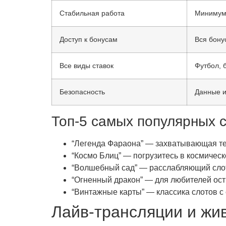
Стабильная работа
Минимум 
Доступ к бонусам
Вся бону
Все виды ставок
Футбол, 
Безопасность
Данные и
Топ-5 самых популярных с
“Легенда Фараона” — захватывающая те
“Космо Блиц” — погрузитесь в космичес
“Волшебный сад” — расслабляющий сло
“Огненный дракон” — для любителей ос
“Винтажные карты” — классика слотов 
Лайв-трансляции и жи