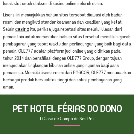
lunak slot untuk diakses di kasino online seluruh dunia.
Lisensi ini menunjukkan bahwa situs tersebut diawasi oleh badan
resmi dan mengikuti standar keamanan dan keadilan yang ketat.
Selain
itu, periksa juga reputasi situs melalui ulasan dari
casino
pemain lain untuk memastikan bahwa situs tersebut memiliki sejarah
pembayaran yang tepat waktu dan perlindungan yang baik bagi data
pemain. OLE777 adalah platform judi online yang didirikan pada
tahun 2014 dan berafiliasi dengan OLE777 Group, dengan tujuan
menyediakan lingkungan hiburan online yang nyaman bagi para
pemainnya. Memiliki lisensi resmi dari PAGCOR, OLE777 menawarkan
berbagai produk berkualitas tinggi dan solusi pembayaran yang
aman.
PET HOTEL FÉRIAS DO DONO
A Casa de Campo do Seu Pet