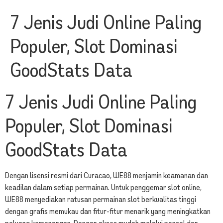
7 Jenis Judi Online Paling
Populer, Slot Dominasi
GoodStats Data
7 Jenis Judi Online Paling
Populer, Slot Dominasi
GoodStats Data
Dengan lisensi resmi dari Curacao, WE88 menjamin keamanan dan
keadilan dalam setiap permainan. Untuk penggemar slot online,
WE88 menyediakan ratusan permainan slot berkualitas tinggi
dengan grafis memukau dan fitur-fitur menarik yang meningkatkan