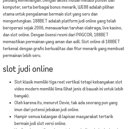
peluang kemenangan. Dengan akses mudah melalui ponsel dan
komputer, serta berbagai bonus menarik, WE88 adalah pilihan
utama untuk pengalaman bermain slot yang seru dan
menguntungkan. 188BET adalah platform judi online yang telah
beroperasi sejak 2006, menawarkan taruhan olahraga, live kasino,
dan slot online. Dengan lisensi resmi dari PAGCOR, 188BET
memastikan permainan yang aman dan adil. Slot online di 188BET
terkenal dengan grafis berkualitas dan fitur menarik yang membuat
permainan lebih seru.
slot judi online
Slot klasik memiliki tiga reel vertikal tetapi kebanyakan slot
video modern memiliki lima (lihat jenis di bawah ini untuk lebih
banyak).
Oleh karena itu, menurut Devie, tak ada seorang pun yang
imun dari potensi jebakan judi online.
Hampir semua kalangan di lapisan masyarakat tertarik
bermain judi slot versi online.