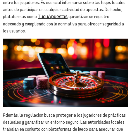
entre los jugadores. Es esencial informarse sobre las leyes locales
antes de participar en cualquier actividad de apuestas. De hecho,
plataformas como
garantizan un registro
TucuApuestas
adecuado y cumpliendo con la normativa para ofrecer seguridad a
los usuarios.
Además, la regulación busca proteger a los jugadores de prácticas
desleales y garantizar un entorno seguro. Las autoridades locales
trabajan en conjunto con plataformas de juego para asegurar que