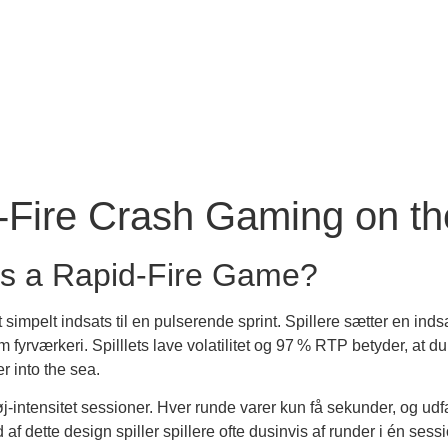
‑Fire Crash Gaming on t
s a Rapid‑Fire Game?
t simpelt indsats til en pulserende sprint. Spillere sætter en indsat
fyrværkeri. Spilllets lave volatilitet og 97 % RTP betyder, at du
er into the sea.
 høj‑intensitet sessioner. Hver runde varer kun få sekunder, og u
 af dette design spiller spillere ofte dusinvis af runder i én sessi