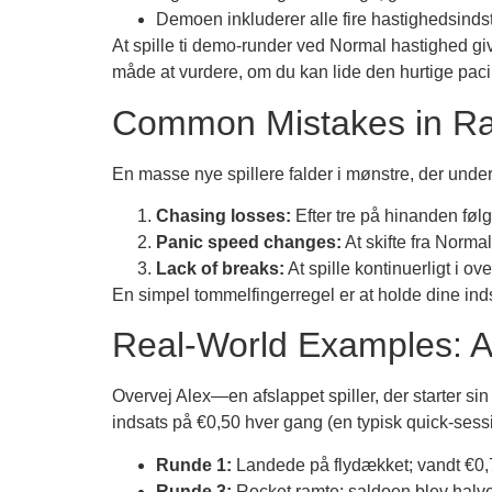
Demoen inkluderer alle fire hastighedsindsti
At spille ti demo‑runder ved Normal hastighed gi
måde at vurdere, om du kan lide den hurtige pacin
Common Mistakes in Ra
En masse nye spillere falder i mønstre, der under
Chasing losses:
Efter tre på hinanden føl
Panic speed changes:
At skifte fra Normal
Lack of breaks:
At spille kontinuerligt i o
En simpel tommelfingerregel er at holde dine indsa
Real‑World Examples: A
Overvej Alex—en afslappet spiller, der starter s
indsats på €0,50 hver gang (en typisk quick‑sessi
Runde 1:
Landede på flydækket; vandt €0,7
Runde 3:
Rocket ramte; saldoen blev halvere