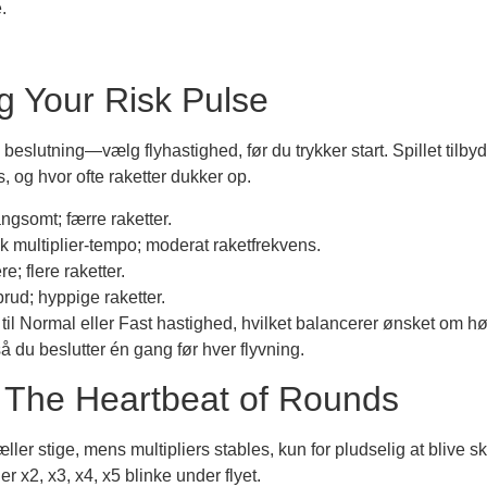
.
g Your Risk Pulse
beslutning—vælg flyhastighed, før du trykker start. Spillet tilby
s, og hvor ofte raketter dukker op.
ngsomt; færre raketter.
sk multiplier‑tempo; moderat raketfrekvens.
e; flere raketter.
brud; hyppige raketter.
fte til Normal eller Fast hastighed, hvilket balancerer ønsket om 
så du beslutter én gang før hver flyvning.
: The Heartbeat of Rounds
r stige, mens multipliers stables, kun for pludselig at blive skå
 x2, x3, x4, x5 blinke under flyet.