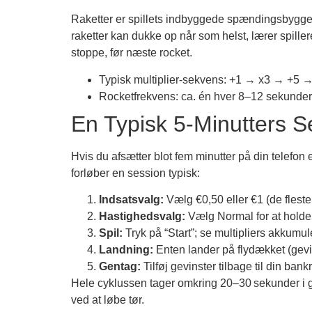
Raketter er spillets indbyggede spændingsbygger
raketter kan dukke op når som helst, lærer spiller
stoppe, før næste rocket.
Typisk multiplier‑sekvens: +1 → x3 → +5 
Rocketfrekvens: ca. én hver 8–12 sekunder
En Typisk 5‑Minutters Se
Hvis du afsætter blot fem minutter på din telefon 
forløber en session typisk:
Indsatsvalg:
Vælg €0,50 eller €1 (de fleste 
Hastighedsvalg:
Vælg Normal for at holde 
Spil:
Tryk på “Start”; se multipliers akkumul
Landning:
Enten lander på flydækket (gevins
Gentag:
Tilføj gevinster tilbage til din bank
Hele cyklussen tager omkring 20–30 sekunder i ge
ved at løbe tør.