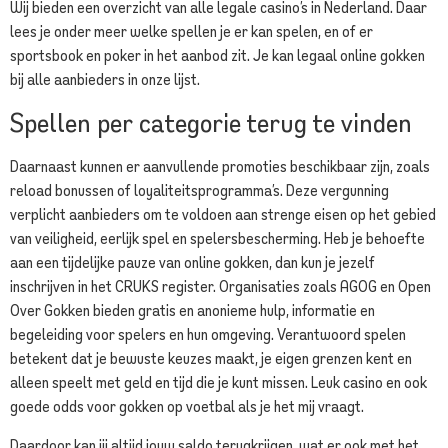
Wij bieden een overzicht van alle legale casino’s in Nederland. Daar
lees je onder meer welke spellen je er kan spelen, en of er
sportsbook en poker in het aanbod zit. Je kan legaal online gokken
bij alle aanbieders in onze lijst.
Spellen per categorie terug te vinden
Daarnaast kunnen er aanvullende promoties beschikbaar zijn, zoals
reload bonussen of loyaliteitsprogramma’s. Deze vergunning
verplicht aanbieders om te voldoen aan strenge eisen op het gebied
van veiligheid, eerlijk spel en spelersbescherming. Heb je behoefte
aan een tijdelijke pauze van online gokken, dan kun je jezelf
inschrijven in het CRUKS register. Organisaties zoals AGOG en Open
Over Gokken bieden gratis en anonieme hulp, informatie en
begeleiding voor spelers en hun omgeving. Verantwoord spelen
betekent dat je bewuste keuzes maakt, je eigen grenzen kent en
alleen speelt met geld en tijd die je kunt missen. Leuk casino en ook
goede odds voor gokken op voetbal als je het mij vraagt.
Daardoor kan jij altijd jouw saldo terugkrijgen, wat er ook met het