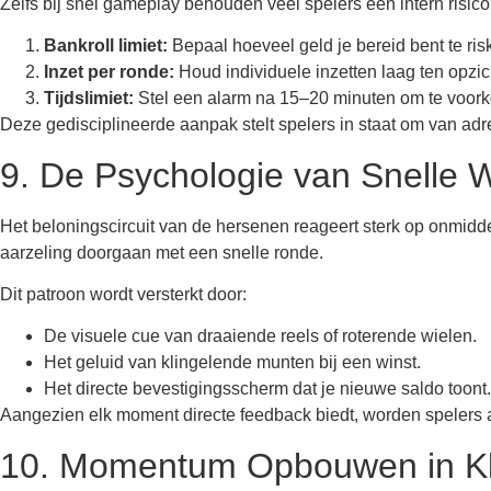
Zelfs bij snel gameplay behouden veel spelers een intern risico
Bankroll limiet:
Bepaal hoeveel geld je bereid bent te risk
Inzet per ronde:
Houd individuele inzetten laag ten opzich
Tijdslimiet:
Stel een alarm na 15–20 minuten om te voorkom
Deze gedisciplineerde aanpak stelt spelers in staat om van adren
9. De Psychologie van Snelle 
Het beloningscircuit van de hersenen reageert sterk op onmidde
aarzeling doorgaan met een snelle ronde.
Dit patroon wordt versterkt door:
De visuele cue van draaiende reels of roterende wielen.
Het geluid van klingelende munten bij een winst.
Het directe bevestigingsscherm dat je nieuwe saldo toont.
Aangezien elk moment directe feedback biedt, worden spelers 
10. Momentum Opbouwen in Kle