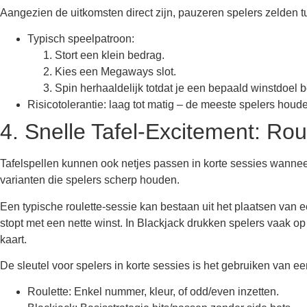
Aangezien de uitkomsten direct zijn, pauzeren spelers zelden 
Typisch speelpatroon:
Stort een klein bedrag.
Kies een Megaways slot.
Spin herhaaldelijk totdat je een bepaald winstdoel b
Risicotolerantie: laag tot matig – de meeste spelers houd
4. Snelle Tafel-Excitement: Rou
Tafelspellen kunnen ook netjes passen in korte sessies wanne
varianten die spelers scherp houden.
Een typische roulette-sessie kan bestaan uit het plaatsen van e
stopt met een nette winst. In Blackjack drukken spelers vaak op 
kaart.
De sleutel voor spelers in korte sessies is het gebruiken van e
Roulette: Enkel nummer, kleur, of odd/even inzetten.