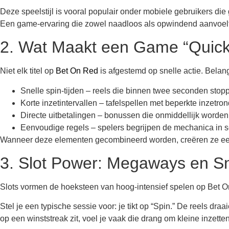
Deze speelstijl is vooral populair onder mobiele gebruikers di
Een game-ervaring die zowel naadloos als opwindend aanvoelt
2. Wat Maakt een Game “Quick
Niet elk titel op
Bet On Red
is afgestemd op snelle actie. Belan
Snelle spin-tijden – reels die binnen twee seconden stop
Korte inzetintervallen – tafelspellen met beperkte inzetro
Directe uitbetalingen – bonussen die onmiddellijk worden
Eenvoudige regels – spelers begrijpen de mechanica in 
Wanneer deze elementen gecombineerd worden, creëren ze een 
3. Slot Power: Megaways en Sn
Slots vormen de hoeksteen van hoog‑intensief spelen op Bet On
Stel je een typische sessie voor: je tikt op “Spin.” De reels dr
op een winststreak zit, voel je vaak die drang om kleine inzette