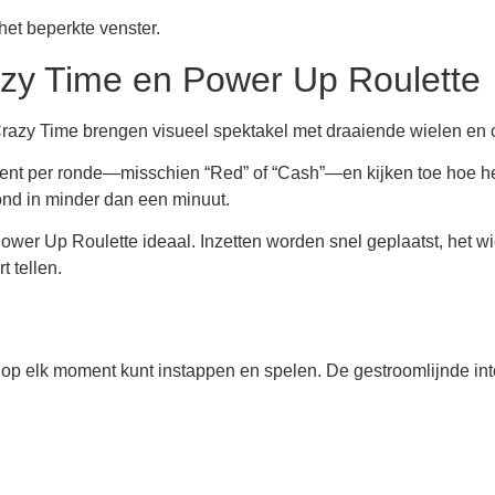
het beperkte venster.
razy Time en Power Up Roulette
 Crazy Time brengen visueel spektakel met draaiende wielen en o
ment per ronde—misschien “Red” of “Cash”—en kijken toe hoe het
rond in minder dan een minuut.
is Power Up Roulette ideaal. Inzetten worden snel geplaatst, het
t tellen.
, op elk moment kunt instappen en spelen. De gestroomlijnde i