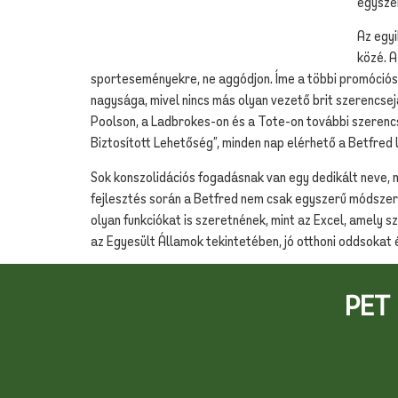
egysze
Az egyi
közé. A
sporteseményekre, ne aggódjon. Íme a többi promóciós je
nagysága, mivel nincs más olyan vezető brit szerencse
Poolson, a Ladbrokes-on és a Tote-on további szerenc
Biztosított Lehetőség”, minden nap elérhető a Betfred l
Sok konszolidációs fogadásnak van egy dedikált neve, mi
fejlesztés során a Betfred nem csak egyszerű módszeren
olyan funkciókat is szeretnének, mint az Excel, amely s
az Egyesült Államok tekintetében, jó otthoni oddsokat é
PET