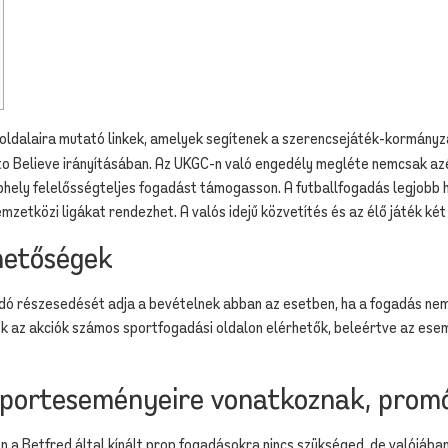
dalaira mutató linkek, amelyek segítenek a szerencsejáték-kormányza
 Believe irányításában. Az UKGC-n való engedély megléte nemcsak azé
webhely felelősségteljes fogadást támogasson.
A futballfogadás legjobb 
emzetközi ligákat rendezhet. A valós idejű közvetítés és az élő játék ké
hetőségek
adó részesedését adja a bevételnek abban az esetben, ha a fogadás nem j
ek az akciók számos sportfogadási oldalon elérhetők, beleértve az esemé
sporteseményeire vonatkoznak, prom
 a Betfred által kínált prop fogadásokra nincs szükséged, de valójában 