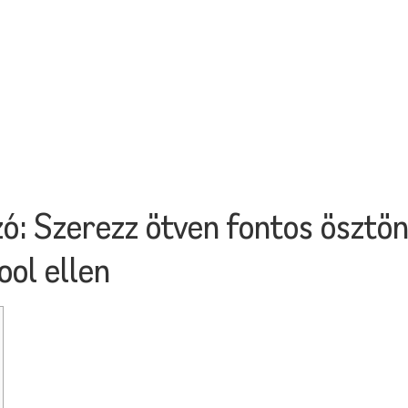
zó: Szerezz ötven fontos ösztö
ol ellen