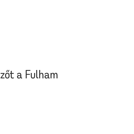
nzőt a Fulham