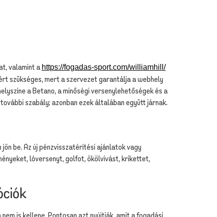
t, valamint a
https://fogadas-sport.com/williamhill/
rt szükséges, mert a szervezet garantálja a webhely
helyszíne a Betano, a minőségi versenylehetőségek és a
t további szabály; azonban ezek általában együtt járnak.
ön be. Az új pénzvisszatérítési ajánlatok vagy
nyeket, lóversenyt, golfot, ökölvívást, krikettet,
óciók
nem is kellene. Pontosan azt nyújtják, amit a fogadási