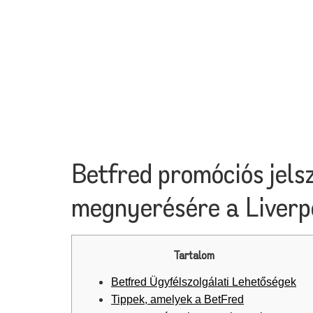
Betfred promóciós jels
megnyerésére a Liverpo
Tartalom
Betfred Ügyfélszolgálati Lehetőségek
Tippek, amelyek a BetFred