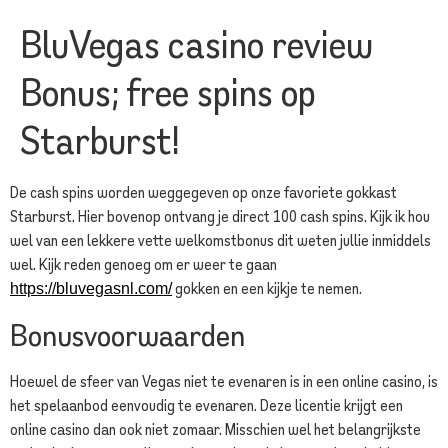
BluVegas casino review
Bonus; free spins op
Starburst!
De cash spins worden weggegeven op onze favoriete gokkast
Starburst. Hier bovenop ontvang je direct 100 cash spins. Kijk ik hou
wel van een lekkere vette welkomstbonus dit weten jullie inmiddels
wel. Kijk reden genoeg om er weer te gaan
gokken en een kijkje te nemen.
https://bluvegasnl.com/
Bonusvoorwaarden
Hoewel de sfeer van Vegas niet te evenaren is in een online casino, is
het spelaanbod eenvoudig te evenaren. Deze licentie krijgt een
online casino dan ook niet zomaar. Misschien wel het belangrijkste