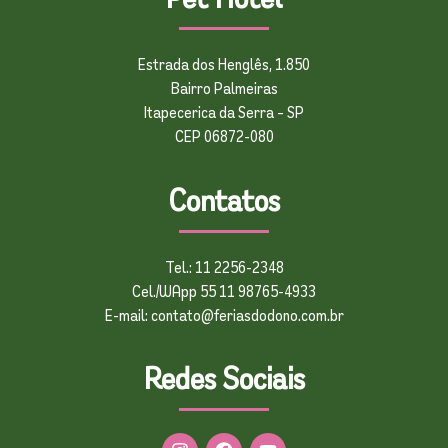
Estrada dos Henglês, 1.850
Bairro Palmeiras
Itapecerica da Serra – SP
CEP 06872-080
Contatos
Tel.: 11 2256-2348
Cel./WApp 55 11 98765-4933
E-mail: contato@feriasdodono.com.br
Redes Sociais