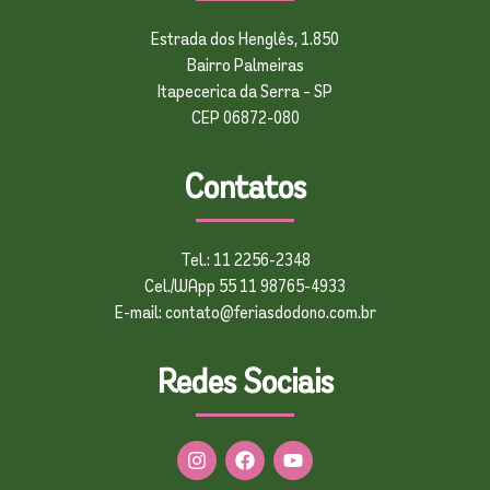
Estrada dos Henglês, 1.850
Bairro Palmeiras
Itapecerica da Serra – SP
CEP 06872-080
Contatos
Tel.: 11 2256-2348
Cel./WApp 55 11 98765-4933
E-mail: contato@feriasdodono.com.br
Redes Sociais