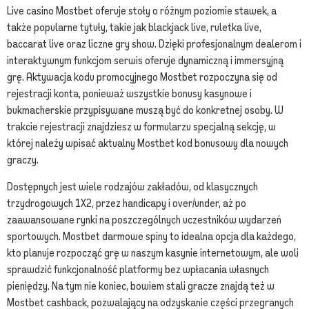
Live casino Mostbet oferuje stoły o różnym poziomie stawek, a
także popularne tytuły, takie jak blackjack live, ruletka live,
baccarat live oraz liczne gry show. Dzięki profesjonalnym dealerom i
interaktywnym funkcjom serwis oferuje dynamiczną i immersyjną
grę. Aktywacja kodu promocyjnego Mostbet rozpoczyna się od
rejestracji konta, ponieważ wszystkie bonusy kasynowe i
bukmacherskie przypisywane muszą być do konkretnej osoby. W
trakcie rejestracji znajdziesz w formularzu specjalną sekcję, w
której należy wpisać aktualny Mostbet kod bonusowy dla nowych
graczy.
Dostępnych jest wiele rodzajów zakładów, od klasycznych
trzydrogowych 1X2, przez handicapy i over/under, aż po
zaawansowane rynki na poszczególnych uczestników wydarzeń
sportowych. Mostbet darmowe spiny to idealna opcja dla każdego,
kto planuje rozpocząć grę w naszym kasynie internetowym, ale woli
sprawdzić funkcjonalność platformy bez wpłacania własnych
pieniędzy. Na tym nie koniec, bowiem stali gracze znajdą też w
Mostbet cashback, pozwalający na odzyskanie części przegranych