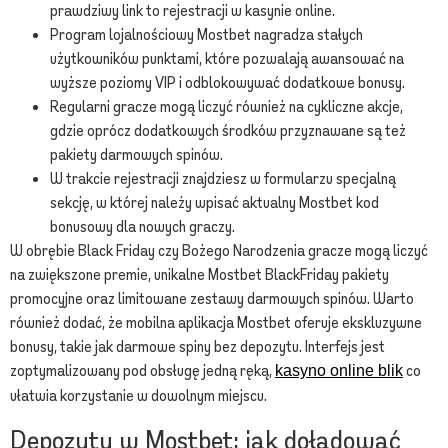
prawdziwy link to rejestracji w kasynie online.
Program lojalnościowy Mostbet nagradza stałych
użytkowników punktami, które pozwalają awansować na
wyższe poziomy VIP i odblokowywać dodatkowe bonusy.
Regularni gracze mogą liczyć również na cykliczne akcje,
gdzie oprócz dodatkowych środków przyznawane są też
pakiety darmowych spinów.
W trakcie rejestracji znajdziesz w formularzu specjalną
sekcję, w której należy wpisać aktualny Mostbet kod
bonusowy dla nowych graczy.
W obrębie Black Friday czy Bożego Narodzenia gracze mogą liczyć
na zwiększone premie, unikalne Mostbet BlackFriday pakiety
promocyjne oraz limitowane zestawy darmowych spinów. Warto
również dodać, że mobilna aplikacja Mostbet oferuje ekskluzywne
bonusy, takie jak darmowe spiny bez depozytu. Interfejs jest
zoptymalizowany pod obsługę jedną ręką,
co
kasyno online blik
ułatwia korzystanie w dowolnym miejscu.
Depozyty w Mostbet: jak doładować