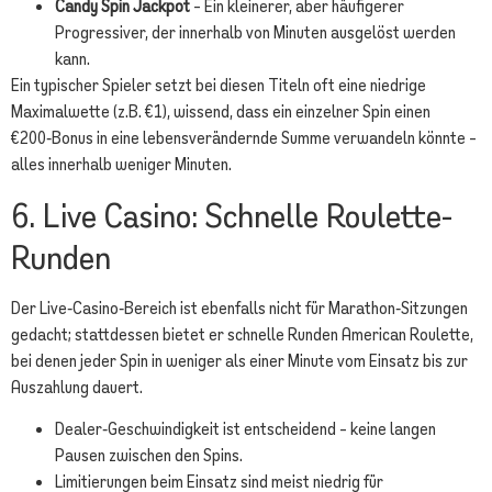
Candy Spin Jackpot
– Ein kleinerer, aber häufigerer
Progressiver, der innerhalb von Minuten ausgelöst werden
kann.
Ein typischer Spieler setzt bei diesen Titeln oft eine niedrige
Maximalwette (z.B. €1), wissend, dass ein einzelner Spin einen
€200‑Bonus in eine lebensverändernde Summe verwandeln könnte –
alles innerhalb weniger Minuten.
6. Live Casino: Schnelle Roulette-
Runden
Der Live‑Casino‑Bereich ist ebenfalls nicht für Marathon‑Sitzungen
gedacht; stattdessen bietet er schnelle Runden American Roulette,
bei denen jeder Spin in weniger als einer Minute vom Einsatz bis zur
Auszahlung dauert.
Dealer‑Geschwindigkeit ist entscheidend – keine langen
Pausen zwischen den Spins.
Limitierungen beim Einsatz sind meist niedrig für