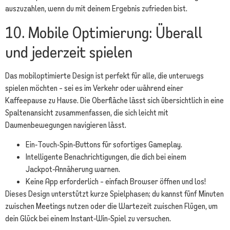
auszuzahlen, wenn du mit deinem Ergebnis zufrieden bist.
10. Mobile Optimierung: Überall
und jederzeit spielen
Das mobiloptimierte Design ist perfekt für alle, die unterwegs
spielen möchten – sei es im Verkehr oder während einer
Kaffeepause zu Hause. Die Oberfläche lässt sich übersichtlich in eine
Spaltenansicht zusammenfassen, die sich leicht mit
Daumenbewegungen navigieren lässt.
Ein‑Touch‑Spin‑Buttons für sofortiges Gameplay.
Intelligente Benachrichtigungen, die dich bei einem
Jackpot‑Annäherung warnen.
Keine App erforderlich – einfach Browser öffnen und los!
Dieses Design unterstützt kurze Spielphasen; du kannst fünf Minuten
zwischen Meetings nutzen oder die Wartezeit zwischen Flügen, um
dein Glück bei einem Instant‑Win‑Spiel zu versuchen.