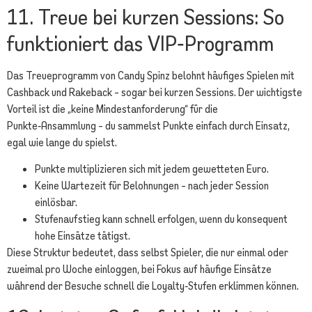
11. Treue bei kurzen Sessions: So
funktioniert das VIP‑Programm
Das Treueprogramm von Candy Spinz belohnt häufiges Spielen mit
Cashback und Rakeback – sogar bei kurzen Sessions. Der wichtigste
Vorteil ist die „keine Mindestanforderung“ für die
Punkte‑Ansammlung – du sammelst Punkte einfach durch Einsatz,
egal wie lange du spielst.
Punkte multiplizieren sich mit jedem gewetteten Euro.
Keine Wartezeit für Belohnungen – nach jeder Session
einlösbar.
Stufenaufstieg kann schnell erfolgen, wenn du konsequent
hohe Einsätze tätigst.
Diese Struktur bedeutet, dass selbst Spieler, die nur einmal oder
zweimal pro Woche einloggen, bei Fokus auf häufige Einsätze
während der Besuche schnell die Loyalty‑Stufen erklimmen können.