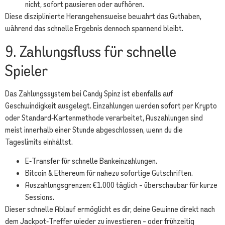
nicht, sofort pausieren oder aufhören.
Diese disziplinierte Herangehensweise bewahrt das Guthaben,
während das schnelle Ergebnis dennoch spannend bleibt.
9. Zahlungsfluss für schnelle
Spieler
Das Zahlungssystem bei Candy Spinz ist ebenfalls auf
Geschwindigkeit ausgelegt. Einzahlungen werden sofort per Krypto
oder Standard‑Kartenmethode verarbeitet, Auszahlungen sind
meist innerhalb einer Stunde abgeschlossen, wenn du die
Tageslimits einhältst.
E‑Transfer für schnelle Bankeinzahlungen.
Bitcoin & Ethereum für nahezu sofortige Gutschriften.
Auszahlungsgrenzen: €1.000 täglich – überschaubar für kurze
Sessions.
Dieser schnelle Ablauf ermöglicht es dir, deine Gewinne direkt nach
dem Jackpot‑Treffer wieder zu investieren – oder frühzeitig