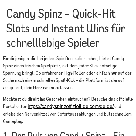
Candy Spinz – Quick‑Hit
Slots und Instant Wins für
schnelllebige Spieler
Für diejenigen, die bei jedem Spin Adrenalin suchen, bietet Candy
Spinz einen frischen Spielplatz, auf dem jeder Klick sofortige
Spannung bringt. Ob erfahrener High‑Roller oder einfach nur auf der
Suche nach einem schnellen Spaß‑Kick – die Plattform ist darauf
ausgelegt, dein Herz rasen zu lassen.
Möchtest du direkt ins Geschehen eintauchen? Besuche das offizielle
Portal unter
und
https://candyspinzoffiziell-de.com/de-de/
erlebe den Nervenkitzel von Sofortauszahlungen und blitzschnellem
Gameplay.
1. Der Puls von Candy Spinz – Ein