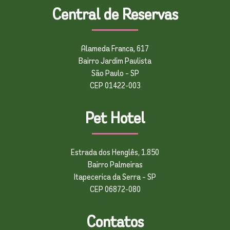
Central de Reservas
Alameda Franca, 617
Bairro Jardim Paulista
São Paulo – SP
CEP 01422-003
Pet Hotel
Estrada dos Henglês, 1.850
Bairro Palmeiras
Itapecerica da Serra – SP
CEP 06872-080
Contatos