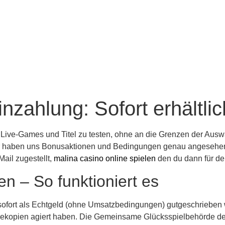
nzahlung: Sofort erhältli
 Live-Games und Titel zu testen, ohne an die Grenzen der Auswa
ir haben uns Bonusaktionen und Bedingungen genau angesehen
ail zugestellt,
malina casino online spielen
den du dann für de
en – So funktioniert es
 sofort als Echtgeld (ohne Umsatzbedingungen) gutgeschrieben 
lekopien agiert haben. Die Gemeinsame Glücksspielbehörde der L