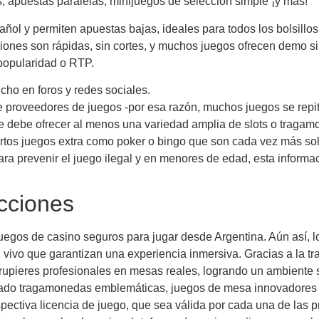
, apuestas paralelas, minijuegos de selección simple ¡y más!
ol y permiten apuestas bajas, ideales para todos los bolsillos.
iones son rápidas, sin cortes, y muchos juegos ofrecen demo si
, popularidad o RTP.
ho en foros y redes sociales.
e proveedores de juegos -por esa razón, muchos juegos se repit
ie debe ofrecer al menos una variedad amplia de slots o tragam
ciertos juegos extra como poker o bingo que son cada vez más sol
a prevenir el juego ilegal y en menores de edad, esta informació
cciones
juegos de casino seguros para jugar desde Argentina. Aún así, l
 vivo que garantizan una experiencia inmersiva. Gracias a la t
rupieres profesionales en mesas reales, logrando un ambiente si
nzado tragamonedas emblemáticas, juegos de mesa innovadores y
spectiva licencia de juego, que sea válida por cada una de las p