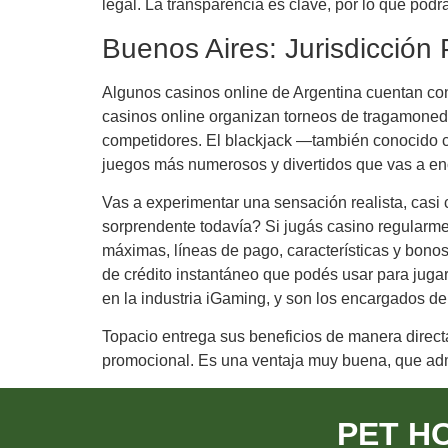
legal. La transparencia es clave, por lo que pod
Buenos Aires: Jurisdicción
Algunos casinos online de Argentina cuentan con
casinos online organizan torneos de tragamonedas
competidores. El blackjack —también conocido 
juegos más numerosos y divertidos que vas a enc
Vas a experimentar una sensación realista, casi
sorprendente todavía? Si jugás casino regularme
máximas, líneas de pago, características y bono
de crédito instantáneo que podés usar para juga
en la industria iGaming, y son los encargados de 
Topacio entrega sus beneficios de manera direct
promocional. Es una ventaja muy buena, que adm
PET H