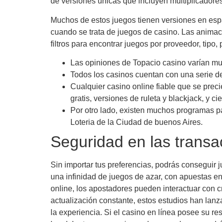
de versiones únicas que incluyen multiplicadores
Muchos de estos juegos tienen versiones en españ
cuando se trata de juegos de casino. Las animac
filtros para encontrar juegos por proveedor, tipo
Las opiniones de Topacio casino varían muc
Todos los casinos cuentan con una serie d
Cualquier casino online fiable que se prec
gratis, versiones de ruleta y blackjack, y 
Por otro lado, existen muchos programas par
Loteria de la Ciudad de buenos Aires.
Seguridad en las transa
Sin importar tus preferencias, podrás conseguir 
una infinidad de juegos de azar, con apuestas en
online, los apostadores pueden interactuar con c
actualización constante, estos estudios han la
la experiencia. Si el casino en línea posee su re