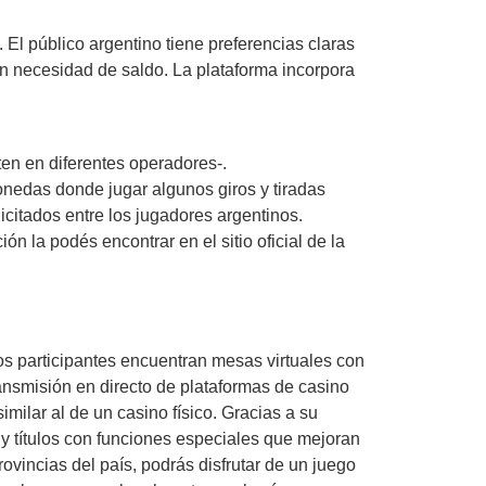
 El público argentino tiene preferencias claras
n necesidad de saldo. La plataforma incorpora
en en diferentes operadores-.
onedas donde jugar algunos giros y tiradas
icitados entre los jugadores argentinos.
n la podés encontrar en el sitio oficial de la
os participantes encuentran mesas virtuales con
ransmisión en directo de plataformas de casino
milar al de un casino físico. Gracias a su
 títulos con funciones especiales que mejoran
rovincias del país, podrás disfrutar de un juego