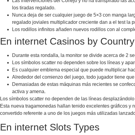
Las intervenciones del Conejo y no ha transpirado las aco
los tiradas regalado.
Nunca deja de ser cualquier juego de 5×3 con manga larga
regalado joviales multiplicador creciente dan a el test la
Los rodillos infinitos añaden nuevos rodillos con al comp
En internet Casinos by Country
Durante esta rondalla, la monitor se divide acerca de 2 
Los símbolos scatter no dependen sobre los líneas y apa
Es cualquier emblema especial que puede multiplicar hac
Alrededor del comienzo del juego, todo jugador tiene que 
Demasiadas de estas máquinas más recientes se confeccio
activa y amena.
Los símbolos scatter no dependen de las líneas desplazándolo ha
Esta nueva tragamonedas hallan tenido excelentes gráficos y n
convertido referente a uno de los juegos más utilizadas lanza
En internet Slots Types