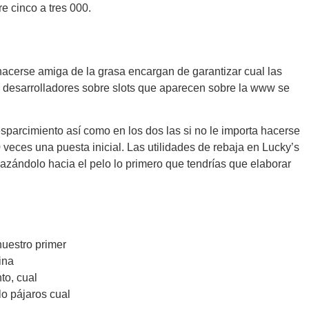
e cinco a tres 000.
hacerse amiga de la grasa encargan de garantizar cual las
as desarrolladores sobre slots que aparecen sobre la www se
parcimiento así­ como en los dos las si no le importa hacerse
 veces una puesta inicial. Las utilidades de rebaja en Lucky’s
zándolo hacia el pelo lo primero que tendrí­as que elaborar
nuestro primer
ina
to, cual
o pájaros cual