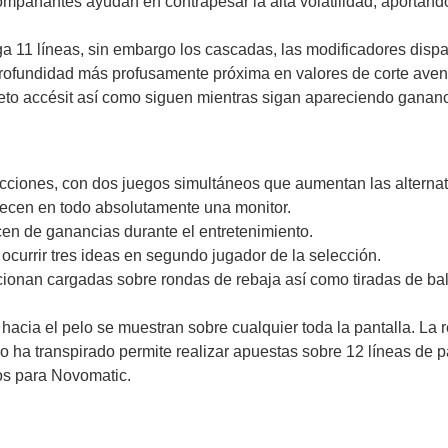
mpañantes ayudan en contrapesar la alta volatilidad, aportando g
 11 líneas, sin embargo los cascadas, las modificadores dispar
 profundidad más profusamente próxima en valores de corte aventa
leto accésit así­ como siguen mientras sigan apareciendo ganan
secciones, con dos juegos simultáneos que aumentan las alternat
recen en todo absolutamente una monitor.
en de ganancias durante el entretenimiento.
ocurrir tres ideas en segundo jugador de la selección.
nan cargadas sobre rondas de rebaja así­ como tiradas de bal
cia el pelo se muestran sobre cualquier toda la pantalla. La re
o ha transpirado permite realizar apuestas sobre 12 líneas de
dos para Novomatic.