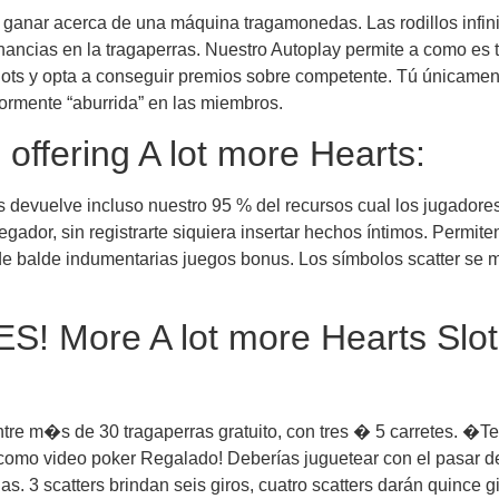
¡ ganar acerca de una máquina tragamonedas. Las rodillos infin
ancias en la tragaperras. Nuestro Autoplay permite a como es 
ots y opta a conseguir premios sobre competente. Tú únicament
rmente “aburrida” en las miembros.
offering A lot more Hearts:
 devuelve incluso nuestro 95 % del recursos cual los jugadores
gador, sin registrarte siquiera insertar hechos íntimos. Permite
de balde indumentarias juegos bonus. Los símbolos scatter se 
More A lot more Hearts Slot
re m�s de 30 tragaperras gratuito, con tres � 5 carretes. �Te
como video poker Regalado! Deberías juguetear con el pasar de
 3 scatters brindan seis giros, cuatro scatters darán quince gir