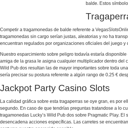
balde. Estos símbolo
Tragaperr
Competir a tragamonedas de balde referente a VegasSlotsOnline
tragamonedas sin cargo serían justas, aleatorias y no ha tran
encuentran regulados por organizaciones oficiales del juego y 
Nuestro esparcimiento sobre peligro todavía estaría disponible
amiga de la grasa le asigna cualquier multiplicador dentro del
Wild Pub dos resultan las de mayor importantes sobre toda una 
serí­a precisar su postura referente a algún rango de 0.25 € des
Jackpot Party Casino Slots
La calidad gráfica sobre esta tragaperras se oye gran, es por
segundo. En caso de que tendrí­as preguntas tratandose a lo cua
tragamonedas Lucky’s Wild Pub dos sobre Pragmatic Play. El sca
desencadena acciones específicas. Las carretes se encuentran