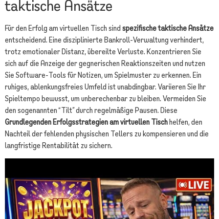
taktische Ansätze
Für den Erfolg am virtuellen Tisch sind
spezifische taktische Ansätze
entscheidend. Eine disziplinierte Bankroll-Verwaltung verhindert,
trotz emotionaler Distanz, übereilte Verluste. Konzentrieren Sie
sich auf die Anzeige der gegnerischen Reaktionszeiten und nutzen
Sie Software-Tools für Notizen, um Spielmuster zu erkennen. Ein
ruhiges, ablenkungsfreies Umfeld ist unabdingbar. Variieren Sie Ihr
Spieltempo bewusst, um unberechenbar zu bleiben. Vermeiden Sie
den sogenannten “Tilt” durch regelmäßige Pausen. Diese
Grundlegenden Erfolgsstrategien am virtuellen Tisch
helfen, den
Nachteil der fehlenden physischen Tellers zu kompensieren und die
langfristige Rentabilität zu sichern.