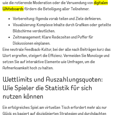
wie die rotierende Moderation oder die Verwendung von
digitalen
Whiteboards
fördern die Beteiligung aller Teilnehmer.
Vorbereitung: Agenda vorab teilen und Ziele definieren.
Visualisierung: Komplexe Inhalte durch Grafiken oder geteilte
Bildschirme verdeutlichen.
Zeitmanagement: Klare Redezeiten und Puffer für
Diskussionen einplanen.
Eine neutrale Feedback-Kultur, bei der alle nach Beiträgen kurz das
Wort ergreifen, steigert die Effizienz. Vermeiden Sie Monologe und
setzen Sie auf interaktive Elemente wie Umfragen, um die
Aufmerksamkeit hoch zu halten.
Wettlimits und Auszahlungsquoten:
Wie Spieler die Statistik für sich
nutzen können
Ein erfolgreiches Spiel am virtuellen Tisch erfordert mehr als nur
Glück; es basiert auf disziplinierten Strategien und durchdachten