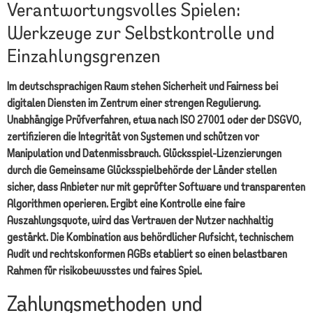
Verantwortungsvolles Spielen:
Werkzeuge zur Selbstkontrolle und
Einzahlungsgrenzen
Im deutschsprachigen Raum stehen Sicherheit und Fairness bei
digitalen Diensten im Zentrum einer strengen Regulierung.
Unabhängige Prüfverfahren, etwa nach ISO 27001 oder der DSGVO,
zertifizieren die Integrität von Systemen und schützen vor
Manipulation und Datenmissbrauch.
Glücksspiel-Lizenzierungen
durch die Gemeinsame Glücksspielbehörde der Länder
stellen
sicher, dass Anbieter nur mit geprüfter Software und transparenten
Algorithmen operieren. Ergibt eine Kontrolle eine faire
Auszahlungsquote, wird das Vertrauen der Nutzer nachhaltig
gestärkt. Die Kombination aus behördlicher Aufsicht, technischem
Audit und rechtskonformen AGBs etabliert so einen belastbaren
Rahmen für risikobewusstes und faires Spiel.
Zahlungsmethoden und