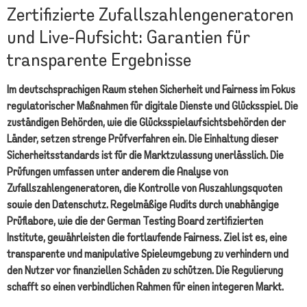
Zertifizierte Zufallszahlengeneratoren
und Live-Aufsicht: Garantien für
transparente Ergebnisse
Im deutschsprachigen Raum stehen Sicherheit und Fairness im Fokus
regulatorischer Maßnahmen für digitale Dienste und Glücksspiel. Die
zuständigen Behörden, wie die Glücksspielaufsichtsbehörden der
Länder, setzen strenge Prüfverfahren ein.
Die Einhaltung dieser
Sicherheitsstandards ist für die Marktzulassung unerlässlich.
Die
Prüfungen umfassen unter anderem die Analyse von
Zufallszahlengeneratoren, die Kontrolle von Auszahlungsquoten
sowie den Datenschutz. Regelmäßige Audits durch unabhängige
Prüflabore, wie die der German Testing Board zertifizierten
Institute, gewährleisten die fortlaufende Fairness. Ziel ist es, eine
transparente und manipulative Spieleumgebung zu verhindern und
den Nutzer vor finanziellen Schäden zu schützen. Die Regulierung
schafft so einen verbindlichen Rahmen für einen integeren Markt.