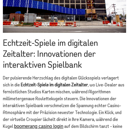
Echtzeit-Spiele im digitalen
Zeitalter: Innovationen der
interaktiven Spielbank
Der pulsierende Herzschlag des digitalen Glücksspiels verlagert
sich in die
Echtzeit-Spiele im digitalen Zeitalter
, wo Live-Dealer aus
fernöstlichen Studios Karten mischen, während Algorithmen
millimetergenaue Roulettekugeln steuern. Die Innovationen der
interaktiven Spielbank verschmelzen die Spannung echter Casino-
Atmosphäre mit der Präzision neuester Technologie. Ein Klick, und
der virtuelle Croupier lächelt direkt in Ihre Kamera, während die
Kugel
auf dem Bildschirm tanzt – keine
boomerang casino login