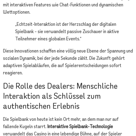
mit interaktiven Features wie Chat-Funktionen und dynamischen
Wettoptionen.
„Echtzeit-Interaktion ist der Herzschlag der digitalen
Spielbank – sie verwandelt passive Zuschauer in aktive
Teilnehmer eines globalen Events.“
Diese Innovationen schaffen eine völlig neue Ebene der Spannung und
sozialen Dynamik, bei der jede Sekunde zählt. Die Zukunft gehört
adaptiven Spielabläufen, die auf Spielerentscheidungen sofort
reagieren.
Die Rolle des Dealers: Menschliche
Interaktion als Schlüssel zum
authentischen Erlebnis
Die Spielbank von heute ist kein Ort mehr, an dem man nur auf
fallende Kugeln starrt.
Interaktive Spielbank-Technologie
verwandelt das Casino in eine lebendige Bühne, auf der Spieler