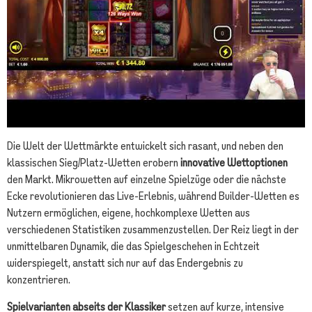
Die Welt der Wettmärkte entwickelt sich rasant, und neben den
klassischen Sieg/Platz-Wetten erobern
innovative Wettoptionen
den Markt. Mikrowetten auf einzelne Spielzüge oder die nächste
Ecke revolutionieren das Live-Erlebnis, während Builder-Wetten es
Nutzern ermöglichen, eigene, hochkomplexe Wetten aus
verschiedenen Statistiken zusammenzustellen. Der Reiz liegt in der
unmittelbaren Dynamik, die das Spielgeschehen in Echtzeit
widerspiegelt, anstatt sich nur auf das Endergebnis zu
konzentrieren.
Spielvarianten abseits der Klassiker
setzen auf kurze, intensive