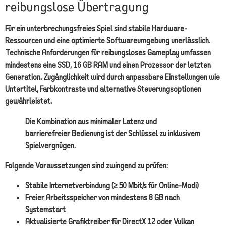
reibungslose Übertragung
Für ein unterbrechungsfreies Spiel sind stabile Hardware-
Ressourcen und eine optimierte Softwareumgebung unerlässlich.
Technische Anforderungen für reibungsloses Gameplay
umfassen
mindestens eine SSD, 16 GB RAM und einen Prozessor der letzten
Generation. Zugänglichkeit wird durch anpassbare Einstellungen wie
Untertitel, Farbkontraste und alternative Steuerungsoptionen
gewährleistet.
Die Kombination aus minimaler Latenz und
barrierefreier Bedienung ist der Schlüssel zu inklusivem
Spielvergnügen.
Folgende Voraussetzungen sind zwingend zu prüfen:
Stabile Internetverbindung (≥ 50 Mbit/s für Online-Modi)
Freier Arbeitsspeicher von mindestens 8 GB nach
Systemstart
Aktualisierte Grafiktreiber für DirectX 12 oder Vulkan