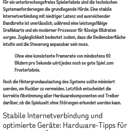
Für ein unterbrechungsfreies Spielerlebnis sind die
technischen
Systemanforderungen
die grundlegende Hürde. Eine stabile
Internetverbindung mit niedriger Latenz und ausreichender
Bandbreite ist unerlässlich, während eine leistungsfähige
Grafikkarte und ein moderner Prozessor für flüssige Bildraten
sorgen. Zugänglichkeit bedeutet zudem, dass die Bedienoberfläche
intuitiv und die Steuerung anpassbar sein muss.
Ohne eine konsistente Framerate von mindestens 60
Bildern pro Sekunde wird jedes noch so gute Spiel zum
Frusterlebnis.
Auch die Hintergrundauslastung des Systems sollte minimiert
werden, um Ruckler zu vermeiden. Letztlich entscheidet die
korrekte Abstimmung aller Hardwarekomponenten und Treiber
darüber, ob die Spielwelt ohne Störungen erkundet werden kann.
Stabile Internetverbindung und
optimierte Geräte: Hardware-Tipps für