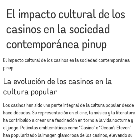
El impacto cultural de los
casinos en la sociedad
contemporánea pinup
El impacto cultural de los casinos en la sociedad contemporánea
pinup
La evolución de los casinos en la
cultura popular
Los casinos han sido una parte integral de la cultura popular desde
hace décadas. Su representación en el cine, la música y la literatura
ha contribuido a crear una fascinación en torno a la vida nocturna y
el juego. Películas emblemáticas como “Casino” o “Ocean’s Eleven”
han popularizado la imagen glamorosa de los casinos, elevando su