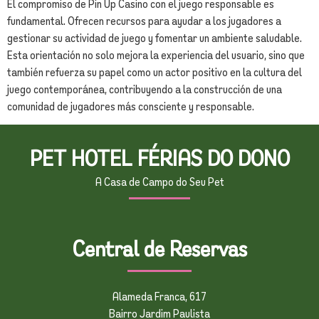
El compromiso de Pin Up Casino con el juego responsable es
fundamental. Ofrecen recursos para ayudar a los jugadores a
gestionar su actividad de juego y fomentar un ambiente saludable.
Esta orientación no solo mejora la experiencia del usuario, sino que
también refuerza su papel como un actor positivo en la cultura del
juego contemporánea, contribuyendo a la construcción de una
comunidad de jugadores más consciente y responsable.
PET HOTEL FÉRIAS DO DONO
A Casa de Campo do Seu Pet
Central de Reservas
Alameda Franca, 617
Bairro Jardim Paulista