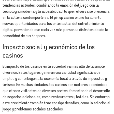
tendencias actuales, combinando la emoción del juego con la
tecnología moderna y la accesibilidad, lo que refuerza su presencia
en la cultura contemporánea. El pin up casino online ha abierto
nuevas oportunidades para los entusiastas del entretenimiento
digital, permitiendo que cada vez más personas disfruten desde la
comodidad de sus hogares.
Impacto social y económico de los
casinos
El impacto de los casinos en la sociedad va más allá de la simple
diversión. Estos lugares generan una cantidad significativa de
empleo y contribuyen a la economía local a través de impuestos y
turismo. En muchas ciudades, los casinos son motores económicos
que atraen visitantes de diversas partes, fomentando el desarrollo
de negocios adicionales, como restaurantes y hoteles. Sin embargo,
este crecimiento también trae consigo desafíos, como la adicción al
juego y problemas sociales asociados.