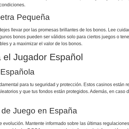
condiciones.
Letra Pequeña
dejes llevar por las promesas brillantes de los bonos. Lee cuid
Algunos bonos pueden ser válidos solo para ciertos juegos o tene
bles y a maximizar el valor de los bonos.
a el Jugador Español
a Española
damental para tu seguridad y protección. Estos casinos están r
 aleatorios y que tus fondos están protegidos. Además, en caso
es de Juego en España
 evolución. Mantente informado sobre las últimas regulaciones 