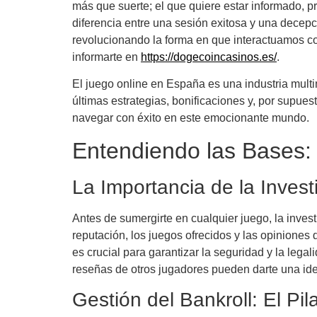
más que suerte; el que quiere estar informado, pr
diferencia entre una sesión exitosa y una decep
revolucionando la forma en que interactuamos con
informarte en
https://dogecoincasinos.es/
.
El juego online en España es una industria multim
últimas estrategias, bonificaciones y, por supues
navegar con éxito en este emocionante mundo.
Entendiendo las Bases: 
La Importancia de la Invest
Antes de sumergirte en cualquier juego, la investi
reputación, los juegos ofrecidos y las opinione
es crucial para garantizar la seguridad y la leg
reseñas de otros jugadores pueden darte una ide
Gestión del Bankroll: El Pi