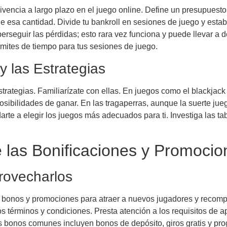
vivencia a largo plazo en el juego online. Define un presupuesto
de esa cantidad. Divide tu bankroll en sesiones de juego y estab
e perseguir las pérdidas; esto rara vez funciona y puede llevar 
ímites de tiempo para tus sesiones de juego.
y las Estrategias
rategias. Familiarízate con ellas. En juegos como el blackjack 
sibilidades de ganar. En las tragaperras, aunque la suerte jue
arte a elegir los juegos más adecuados para ti. Investiga las ta
 las Bonificaciones y Promocio
rovecharlos
e bonos y promociones para atraer a nuevos jugadores y recomp
los términos y condiciones. Presta atención a los requisitos de
ros bonos comunes incluyen bonos de depósito, giros gratis y p