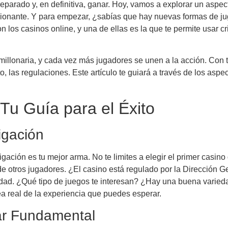
eparado y, en definitiva, ganar. Hoy, vamos a explorar un aspec
cionante. Y para empezar, ¿sabías que hay nuevas formas de ju
 los casinos online, y una de ellas es la que te permite usar 
illonaria, y cada vez más jugadores se unen a la acción. Con ta
to, las regulaciones. Este artículo te guiará a través de los as
Tu Guía para el Éxito
igación
gación es tu mejor arma. No te limites a elegir el primer casino 
s de otros jugadores. ¿El casino está regulado por la Direcció
alidad. ¿Qué tipo de juegos te interesan? ¿Hay una buena varieda
a real de la experiencia que puedes esperar.
lar Fundamental