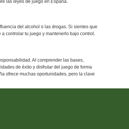
re las leyes de juego en España.
fluencia del alcohol o las drogas. Si sientes que
a controlar tu juego y mantenerlo bajo control.
responsabilidad. Al comprender las bases,
dades de éxito y disfrutar del juego de forma
paña ofrece muchas oportunidades, pero la clave