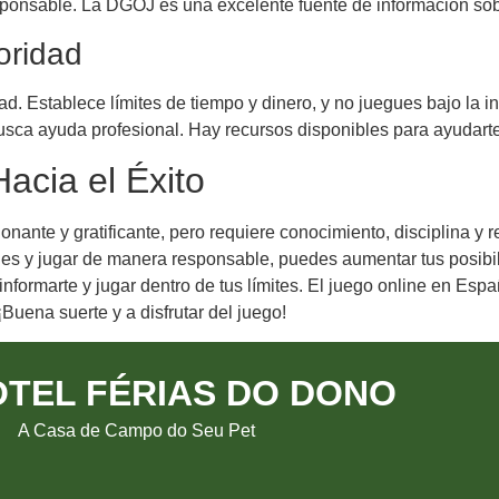
sponsable. La DGOJ es una excelente fuente de información sob
oridad
d. Establece límites de tiempo y dinero, y no juegues bajo la in
usca ayuda profesional. Hay recursos disponibles para ayudarte 
acia el Éxito
nante y gratificante, pero requiere conocimiento, disciplina y 
ones y jugar de manera responsable, puedes aumentar tus posibili
 informarte y jugar dentro de tus límites. El juego online en Es
¡Buena suerte y a disfrutar del juego!
OTEL FÉRIAS DO DONO
A Casa de Campo do Seu Pet