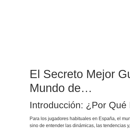
El Secreto Mejor G
Mundo de…
Introducción: ¿Por Qué 
Para los jugadores habituales en España, el mund
sino de entender las dinámicas, las tendencias y