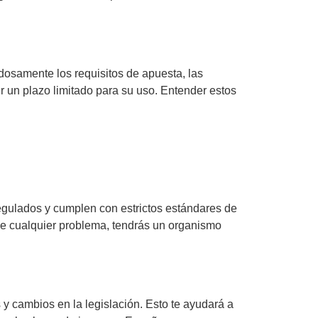
adosamente los requisitos de apuesta, las
r un plazo limitado para su uso. Entender estos
egulados y cumplen con estrictos estándares de
 de cualquier problema, tendrás un organismo
y cambios en la legislación. Esto te ayudará a