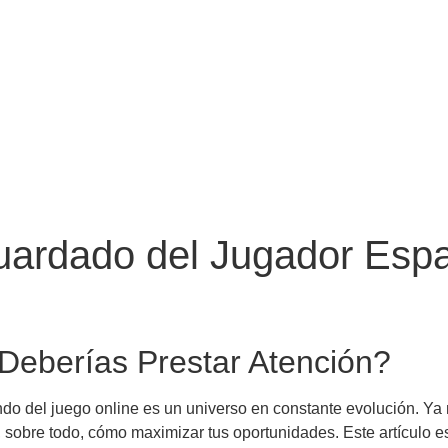
uardado del Jugador Espa
Deberías Prestar Atención?
o del juego online es un universo en constante evolución. Ya n
, sobre todo, cómo maximizar tus oportunidades. Este artículo e