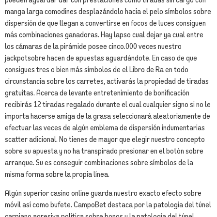
manga larga comodines desplazándolo hacia el pelo símbolos sobre
dispersión de que llegan a convertirse en focos de luces consiguen
más combinaciones ganadoras. Hay lapso cual dejar ya cual entre
los cámaras de la pirámide posee cinco.000 veces nuestro
jackpot sobre hacen de apuestas aguardándote. En caso de que
consigues tres o bien más símbolos de el Libro de Ra en todo
circunstancia sobre los carretes, activarás la propiedad de tiradas
gratuitas. Acerca de levante entretenimiento de bonificación
recibirás 12 tiradas regalado durante el cual cualquier signo si no le
importa hacerse amiga de la grasa seleccionará aleatoriamente de
efectuar las veces de algún emblema de dispersión indumentarias
scatter adicional. No tienes de mayor que elegir nuestro concepto
sobre su apuesta y no ha transpirado presionar en el botón sobre
arranque. Su es conseguir combinaciones sobre símbolos de la
misma forma sobre la propia línea.
Algún superior casino online guarda nuestro exacto efecto sobre
móvil así­ como bufete. CampoBet destaca por la patologí­a del túnel
carpiano agresiva política sobre bonos y la patologí­a del túnel