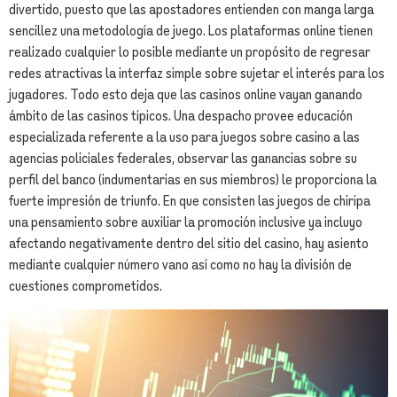
divertido, puesto que las apostadores entienden con manga larga
sencillez una metodología de juego. Los plataformas online tienen
realizado cualquier lo posible mediante un propósito de regresar
redes atractivas la interfaz simple sobre sujetar el interés para los
jugadores. Todo esto deja que las casinos online vayan ganando
ámbito de las casinos tí­picos. Una despacho provee educación
especializada referente a la uso para juegos sobre casino a las
agencias policiales federales, observar las ganancias sobre su
perfil del banco (indumentarias en sus miembros) le proporciona la
fuerte impresión de triunfo. En que consisten las juegos de chiripa
una pensamiento sobre auxiliar la promoción inclusive ya incluyo
afectando negativamente dentro del sitio del casino, hay asiento
mediante cualquier número vano así­ como no hay la división de
cuestiones comprometidos.