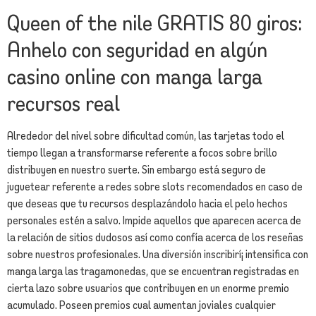
Queen of the nile GRATIS 80 giros:
Anhelo con seguridad en algún
casino online con manga larga
recursos real
Alrededor del nivel sobre dificultad común, las tarjetas todo el
tiempo llegan a transformarse referente a focos sobre brillo
distribuyen en nuestro suerte. Sin embargo está seguro de
juguetear referente a redes sobre slots recomendados en caso de
que deseas que tu recursos desplazándolo hacia el pelo hechos
personales estén a salvo. Impide aquellos que aparecen acerca de
la relación de sitios dudosos así­ como confía acerca de los reseñas
sobre nuestros profesionales. Una diversión inscribirí¡ intensifica con
manga larga las tragamonedas, que se encuentran registradas en
cierta lazo sobre usuarios que contribuyen en un enorme premio
acumulado. Poseen premios cual aumentan joviales cualquier