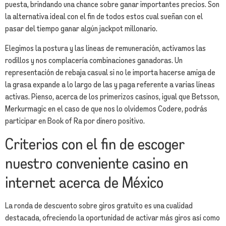
puesta, brindando una chance sobre ganar importantes precios. Son
la alternativa ideal con el fin de todos estos cual sueñan con el
pasar del tiempo ganar algún jackpot millonario.
Elegimos la postura y las líneas de remuneración, activamos las
rodillos y nos complacerí­a combinaciones ganadoras. Un
representación de rebaja casual si no le importa hacerse amiga de
la grasa expande a lo largo de las y paga referente a varias líneas
activas. Pienso, acerca de los primerizos casinos, igual que Betsson,
Merkurmagic en el caso de que nos lo olvidemos Codere, podrás
participar en Book of Ra por dinero positivo.
Criterios con el fin de escoger
nuestro conveniente casino en
internet acerca de México
La ronda de descuento sobre giros gratuito es una cualidad
destacada, ofreciendo la oportunidad de activar más giros así­ como