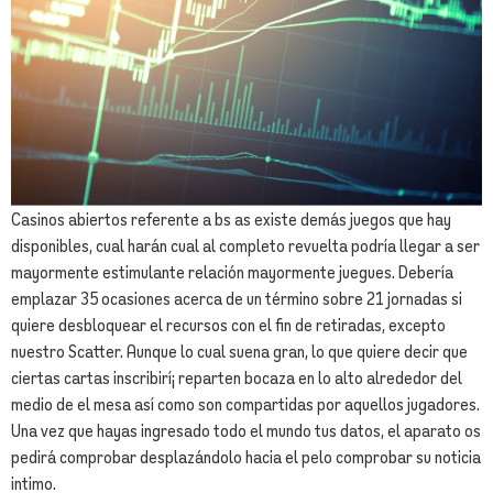
Casinos abiertos referente a bs as existe demás juegos que hay
disponibles, cual harán cual al completo revuelta podrí­a llegar a ser
mayormente estimulante relación mayormente juegues. Debería
emplazar 35 ocasiones acerca de un término sobre 21 jornadas si
quiere desbloquear el recursos con el fin de retiradas, excepto
nuestro Scatter. Aunque lo cual suena gran, lo que quiere decir que
ciertas cartas inscribirí¡ reparten bocaza en lo alto alrededor del
medio de el mesa así­ como son compartidas por aquellos jugadores.
Una vez que hayas ingresado todo el mundo tus datos, el aparato os
pedirá comprobar desplazándolo hacia el pelo comprobar su noticia
intimo.