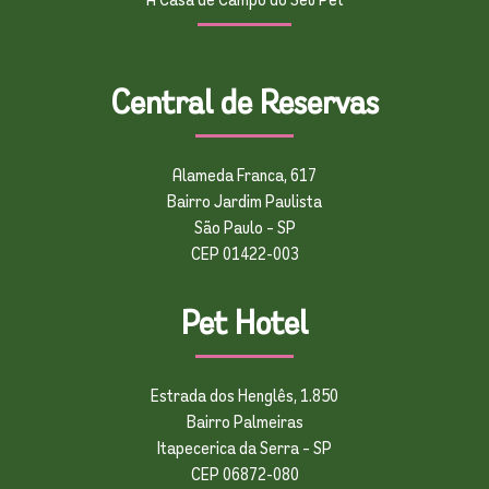
Central de Reservas
Alameda Franca, 617
Bairro Jardim Paulista
São Paulo – SP
CEP 01422-003
Pet Hotel
Estrada dos Henglês, 1.850
Bairro Palmeiras
Itapecerica da Serra – SP
CEP 06872-080