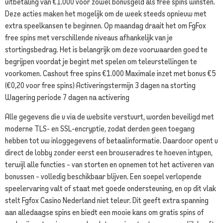
uitbetaling van €1.000 voor zowel bonusgeld als free spins winsten.
Deze acties maken het mogelijk om de week steeds opnieuw met
extra speelkansen te beginnen. Op maandag draait het om FgFox
free spins met verschillende niveaus afhankelijk van je
stortingsbedrag. Het is belangrijk om deze voorwaarden goed te
begrijpen voordat je begint met spelen om teleurstellingen te
voorkomen. Cashout free spins €1.000 Maximale inzet met bonus €5
(€0,20 voor free spins) Activeringstermijn 3 dagen na storting
Wagering periode 7 dagen na activering
Alle gegevens die u via de website verstuurt, worden beveiligd met
moderne TLS- en SSL-encryptie, zodat derden geen toegang
hebben tot uw inloggegevens of betaalinformatie. Daardoor opent u
direct de lobby zonder eerst een browseradres te hoeven intypen,
terwijl alle functies – van storten en opnemen tot het activeren van
bonussen – volledig beschikbaar blijven. Een soepel verlopende
speelervaring valt of staat met goede ondersteuning, en op dit vlak
stelt Fgfox Casino Nederland niet teleur. Dit geeft extra spanning
aan alledaagse spins en biedt een mooie kans om gratis spins of