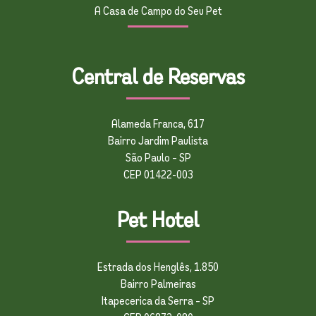
A Casa de Campo do Seu Pet
Central de Reservas
Alameda Franca, 617
Bairro Jardim Paulista
São Paulo – SP
CEP 01422-003
Pet Hotel
Estrada dos Henglês, 1.850
Bairro Palmeiras
Itapecerica da Serra – SP