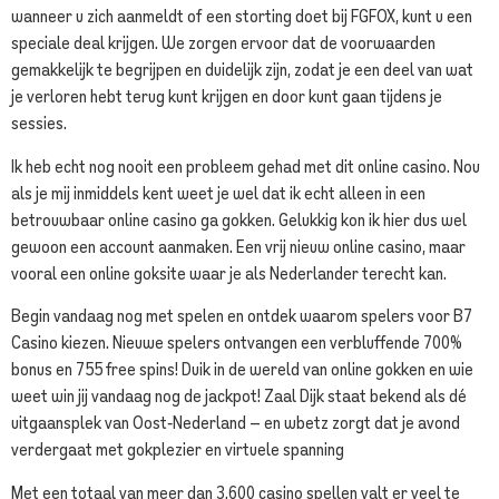
wanneer u zich aanmeldt of een storting doet bij FGFOX, kunt u een
speciale deal krijgen. We zorgen ervoor dat de voorwaarden
gemakkelijk te begrijpen en duidelijk zijn, zodat je een deel van wat
je verloren hebt terug kunt krijgen en door kunt gaan tijdens je
sessies.
Ik heb echt nog nooit een probleem gehad met dit online casino. Nou
als je mij inmiddels kent weet je wel dat ik echt alleen in een
betrouwbaar online casino ga gokken. Gelukkig kon ik hier dus wel
gewoon een account aanmaken. Een vrij nieuw online casino, maar
vooral een online goksite waar je als Nederlander terecht kan.
Begin vandaag nog met spelen en ontdek waarom spelers voor B7
Casino kiezen. Nieuwe spelers ontvangen een verbluffende 700%
bonus en 755 free spins! Duik in de wereld van online gokken en wie
weet win jij vandaag nog de jackpot! Zaal Dijk staat bekend als dé
uitgaansplek van Oost‑Nederland — en wbetz zorgt dat je avond
verdergaat met gokplezier en virtuele spanning
Met een totaal van meer dan 3.600 casino spellen valt er veel te