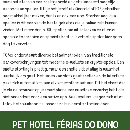
samenstellen van een zo uitgebreid en gebalanceerd mogelijk
aanbod aan spellen. Wil je het jezelf als Android of iOS gebruiker
nog makkelijker maken, dan is er ook een app. Sterker nog, qua
spellen is dit een van de beste goksites die je online zult kunnen
vinden. Met meer dan 5.000 spellen om uit te kiezen en allerlei
speciale toernooien en specials hoef je jezelf als speler hier geen
dag te vervelen.
FGfox ondersteunt diverse betaalmethoden, van traditionele
bankoverschrijvingen tot moderne e-wallets en crypto-opties. Een
snelle storting is prettig, maar een snelle uitbetaling is waar het
werkelijk om gaat. Het laden van slots gaat sneller en de interface
past zich automatisch aan elk schermformaat aan. Dit betekent dat
je via de browser op je smartphone een naadloze ervaring hebt die
niet onderdoet voor een native app. Veel spelers vragen zich af of
fgfox betrouwbaar is wanneer ze hun eerste storting doen.
PET HOTEL FÉRIAS DO DONO