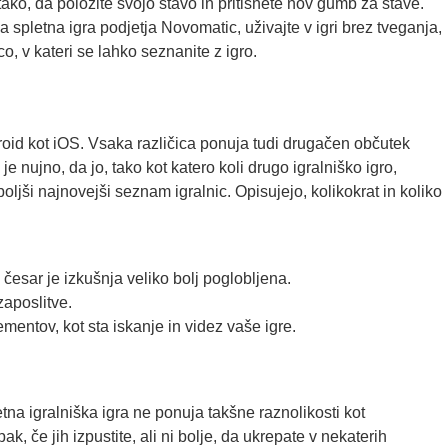
 tako, da položite svojo stavo in pritisnete nov gumb za stave.
 spletna igra podjetja Novomatic, uživajte v igri brez tveganja,
o, v kateri se lahko seznanite z igro.
roid kot iOS. Vsaka različica ponuja tudi drugačen občutek
 nujno, da jo, tako kot katero koli drugo igralniško igro,
ljši najnovejši seznam igralnic. Opisujejo, kolikokrat in koliko
 česar je izkušnja veliko bolj poglobljena.
zaposlitve.
entov, kot sta iskanje in videz vaše igre.
tna igralniška igra ne ponuja takšne raznolikosti kot
, če jih izpustite, ali ni bolje, da ukrepate v nekaterih