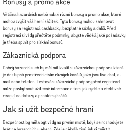
Bonusy a promo akce
Většina hazardních webů nabízí různé bonusy a promo akce, které
mohou zvýšit váš herní zážitek. Tyto bonusy mohou zahrnovat
bonusy za registraci, cashbacky, bezplatné sázky a další. Před
registrací si vždy přečtěte podmínky, abyste věděli, jaké požadavky
je třeba splnit pro získání bonusů.
Zákaznická podpora
Dobrý hazardní web by měl mít kvalitní zákaznickou podporu, která
je dostupná prostřednictvím různých kanálů, jako jsou live chat, e-
mail nebo telefon. Testování zákaznické podpory před registrací
může poskytnout užitečné informace o tom, jak rychle a efektivně
reagují na dotazy a problémy hráčů.
Jak si užít bezpečné hraní
Bezpečnost by měla být vždy na prvním místě, když se rozhodujete
hrát na hazardních webech. Zde je několik tipů, jak si zajistit