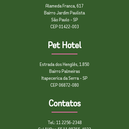
Alameda Franca, 617
Bairro Jardim Paulista
São Paulo – SP
CEP 01422-003
Pet Hotel
Estrada dos Henglês, 1.850
Bairro Palmeiras
Itapecerica da Serra – SP
CEP 06872-080
Contatos
Tel.: 11 2256-2348