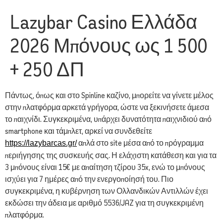
Lazybar Casino Ελλάδα
2026 Μπόνους ως 1 500
+ 250 ΔΠ
Πάντως, όπως και στο Spinline καζίνο, μπορείτε να γίνετε μέλος
στην πλατφόρμα αρκετά γρήγορα, ώστε να ξεκινήσετε άμεσα
το παιχνίδι. Συγκεκριμένα, υπάρχει δυνατότητα παιχνιδιού από
smartphone και τάμπλετ, αρκεί να συνδεθείτε
απλά στο site μέσα από το πρόγραμμα
https://lazybarcas.gr/
περιήγησης της συσκευής σας. Η ελάχιστη κατάθεση και για τα
3 μπόνους είναι 15€ με απαίτηση τζίρου 35x, ενώ το μπόνους
ισχύει για 7 ημέρες από την ενεργοποίησή του. Πιο
συγκεκριμένα, η κυβέρνηση των Ολλανδικών Αντιλλών έχει
εκδώσει την άδεια με αριθμό 5536/JAZ για τη συγκεκριμένη
πλατφόρμα.