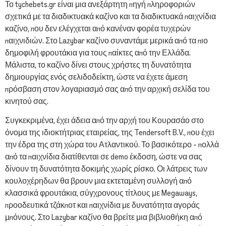
Το tychebets.gr είναι μια ανεξάρτητη πηγή πληροφοριών
σχετικά με τα διαδικτυακά καζίνο και τα διαδικτυακά παιχνίδια
καζίνο, που δεν ελέγχεται από κανέναν φορέα τυχερών
παιχνιδιών. Στο Lazybar καζίνο συναντάμε μερικά από τα πιο
δημοφιλή φρουτάκια για τους παίκτες από την Ελλάδα.
Μάλιστα, το καζίνο δίνει στους χρήστες τη δυνατότητα
δημιουργίας ενός σελιδοδείκτη, ώστε να έχετε άμεση
πρόσβαση στον λογαριασμό σας από την αρχική σελίδα του
κινητού σας.
Συγκεκριμένα, έχει άδεια από την αρχή του Κουρασάο στο
όνομα της ιδιοκτήτριας εταιρείας, της Tendersoft B.V., που έχει
την έδρα της στη χώρα του Ατλαντικού. Το βασικότερο – πολλά
από τα παιχνίδια διατίθενται σε demo έκδοση, ώστε να σας
δίνουν τη δυνατότητα δοκιμής χωρίς ρίσκο. Οι λάτρεις των
κουλοχέρηδων θα βρουν μια εκτεταμένη συλλογή από
κλασσικά φρουτάκια, σύγχρονους τίτλους με Megaways,
προοδευτικά τζάκποτ και παιχνίδια με δυνατότητα αγοράς
μπόνους. Στο Lazybar καζίνο θα βρείτε μια βιβλιοθήκη από