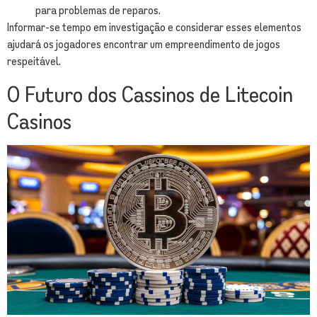
para problemas de reparos.
Informar-se tempo em investigação e considerar esses elementos
ajudará os jogadores encontrar um empreendimento de jogos
respeitável.
O Futuro dos Cassinos de Litecoin
Casinos