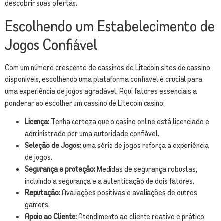
descobrir suas ofertas.
Escolhendo um Estabelecimento de
Jogos Confiável
Com um número crescente de cassinos de Litecoin sites de cassino
disponíveis, escolhendo uma plataforma confiável é crucial para
uma experiência de jogos agradável. Aqui fatores essenciais a
ponderar ao escolher um cassino de Litecoin casino:
Licença:
Tenha certeza que o casino online está licenciado e
administrado por uma autoridade confiável.
Seleção de Jogos:
uma série de jogos reforça a experiência
de jogos.
Segurança e proteção:
Medidas de segurança robustas,
incluindo a segurança e a autenticação de dois fatores.
Reputação:
Avaliações positivas e avaliações de outros
gamers.
Apoio ao Cliente:
Atendimento ao cliente reativo e prático