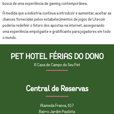
busca de uma experiência de gaming contemporânea.
À medida que a indústria continua a introduzir e aumentar, aceitar as
chances fornecidas pelos estabelecimentos de jogos de Litecoin
poderia redefinir o futuro dos apostas na internet, assegurando
uma experiência empolgante e gratificante para jogadores em todo
o mundo.
PET HOTEL FÉRIAS DO DONO
A Casa de Campo do Seu Pet
Central de Reservas
Alameda Franca, 617
Bairro Jardim Paulista