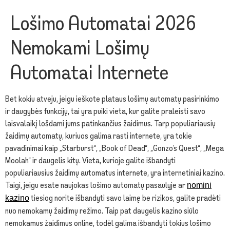
Lošimo Automatai 2026
Nemokami Lošimų
Automatai Internete
Bet kokiu atveju, jeigu ieškote plataus lošimų automatų pasirinkimo
ir daugybės funkcijų, tai yra puiki vieta, kur galite praleisti savo
laisvalaikį lošdami jums patinkančius žaidimus. Tarp populiariausių
žaidimų automatų, kuriuos galima rasti internete, yra tokie
pavadinimai kaip „Starburst“, „Book of Dead“, „Gonzo’s Quest“, „Mega
Moolah“ ir daugelis kitų. Vieta, kurioje galite išbandyti
populiariausius žaidimų automatus internete, yra internetiniai kazino.
Taigi, jeigu esate naujokas lošimo automatų pasaulyje ar
nomini
tiesiog norite išbandyti savo laimę be rizikos, galite pradėti
kazino
nuo nemokamų žaidimų režimo. Taip pat daugelis kazino siūlo
nemokamus žaidimus online, todėl galima išbandyti tokius lošimo