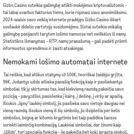
Gizbo.Casino suteikia galimybę atlikti mokėjimus kriptovaliutomis –
tai labai svarbus faktorius tiems, kurie rūpinasi savo anonimiškumu.
2024-aiaisis savo veiklą internete pradėjęs Gizbo.Casino iškart
susilaukė didelio vartotojų susidomėjimo. Slotai suteikia unikalią
galimybę pasijausti tarytum lošimo namuose net neiškėlus iš namų.
Statistikos išmanymas – RTP, namų pranašumą – gali padėti priimti
informuotus sprendimus ir žaisti atsakingai.
Nemokami lošimo automatai internete
Tai reiškia, kad atlikus statymų už 100€, teoriškai žaidėjui grįžta
96€. Judantys wilds atlieka panašią funkciją kaip ir pasiliekantys
simboliai, tik jų skirtumas tas, kad kiekvieną raundą pakeičia savo
poziciją – pavyzdžiui, pasislenka į kairę, į dešinę, į viršų ar apačią.
Išsukus „lipnų” laukinį simbolį, jis pasilieka savo vietoje daugiau nei
vieną raundą. Išsukus vieną iš šių simbolių, jis išsiplečia per kelis
simbolius, būgną ar kitomis kryptimis bei taip padidina šansus
surinkti laiminčią kombinaciją. Laukiniai simboliai, dar žinomi kaip
„Wilds“, turi specialią funkciją – jie pakeičia bet kokį įprastą simbolį,