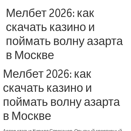
Мелбет 2026: как
скачать казино и
поймать волну азарта
в Москве
Мелбет 2026: как
скачать казино и
поймать волну азарта
в Москве