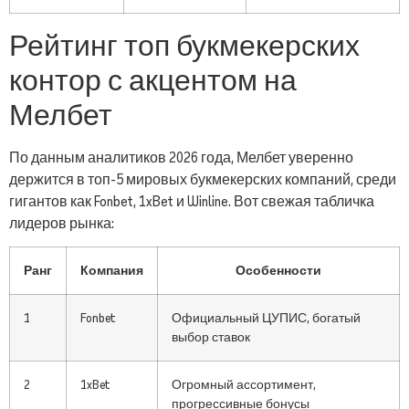
Рейтинг топ букмекерских
контор с акцентом на
Мелбет
По данным аналитиков 2026 года, Мелбет уверенно
держится в топ-5 мировых букмекерских компаний, среди
гигантов как Fonbet, 1xBet и Winline. Вот свежая табличка
лидеров рынка:
Ранг
Компания
Особенности
1
Fonbet
Официальный ЦУПИС, богатый
выбор ставок
2
1xBet
Огромный ассортимент,
прогрессивные бонусы