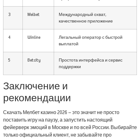
3
Melbet
Международный охват,
качественное приложение
4
Winline
Легальный оператор с быстрой
выплатой
5
Betcity
Простота интерфейса и сервис
поддержки
Заключение и
рекомендации
Скачать Мелбет казино 2026 — это значит не просто
поставить игру на паузу, а запустить настоящий
фейерверк эмоций в Москве и по всей России. Выбирайте
только официальный клиент, не забывайте про