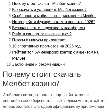
Почему стоит скачать Мелбет казино?
Как скачать и установить Мелбет казино?
Особенности мобильного приложения Мелбет
Интерфейс и функционал: что нового в 2026?
Безопасность и надежность платформы
Работа саппорта: как связаться?
Плюсы и минусы приложения
10 спортивных прогнозов на 2026 год
Рейтинг топ букмекерских контор с акцентом на
Мелбет
Заключение и рекомендации
Почему стоит скачать
Мелбет казино?
Изобилие слотов, ставок на спорт, лайв-казино и
многообразие киберспорта — всё в одном месте, и всё это
теперь без лагов благодаря официальному приложению.