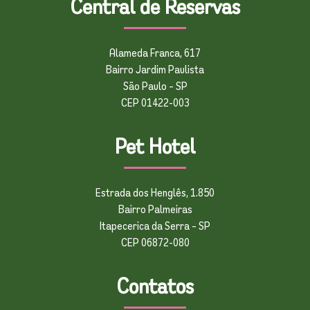
Central de Reservas
Alameda Franca, 617
Bairro Jardim Paulista
São Paulo – SP
CEP 01422-003
Pet Hotel
Estrada dos Henglês, 1.850
Bairro Palmeiras
Itapecerica da Serra – SP
CEP 06872-080
Contatos