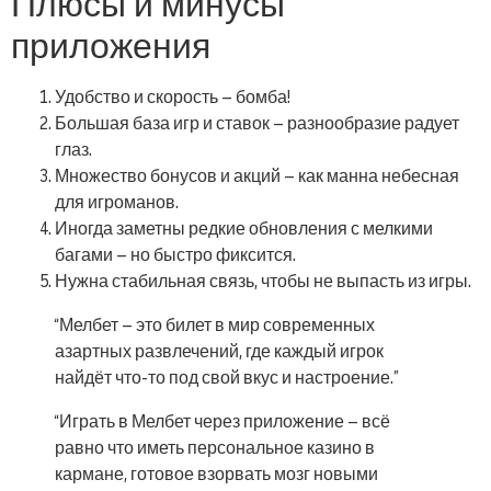
Плюсы и минусы
приложения
Удобство и скорость — бомба!
Большая база игр и ставок — разнообразие радует
глаз.
Множество бонусов и акций — как манна небесная
для игроманов.
Иногда заметны редкие обновления с мелкими
багами — но быстро фиксится.
Нужна стабильная связь, чтобы не выпасть из игры.
“Мелбет — это билет в мир современных
азартных развлечений, где каждый игрок
найдёт что-то под свой вкус и настроение.”
“Играть в Мелбет через приложение — всё
равно что иметь персональное казино в
кармане, готовое взорвать мозг новыми