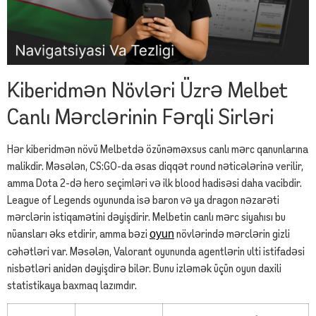
Kiberidmən Növləri Üzrə Melbet
Canlı Mərclərinin Fərqli Sirləri
Hər kiberidmən növü Melbetdə özünəməxsus canlı mərc qanunlarına
malikdir. Məsələn, CS:GO-da əsas diqqət round nəticələrinə verilir,
amma Dota 2-də hero seçimləri və ilk blood hadisəsi daha vacibdir.
League of Legends oyununda isə baron və ya dragon nəzarəti
mərclərin istiqamətini dəyişdirir. Melbetin canlı mərc siyahısı bu
nüansları əks etdirir, amma bəzi
növlərində mərclərin gizli
oyun
cəhətləri var. Məsələn, Valorant oyununda agentlərin ulti istifadəsi
nisbətləri anidən dəyişdirə bilər. Bunu izləmək üçün oyun daxili
statistikaya baxmaq lazımdır.