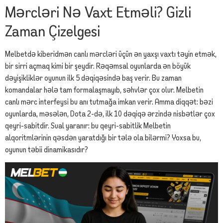
Mərcləri Nə Vaxt Etməli? Gizli
Zaman Çizelgesi
Melbetdə kiberidmən canlı mərcləri üçün ən yaxşı vaxtı təyin etmək,
bir sirri açmaq kimi bir şeydir. Rəqəmsal oyunlarda ən böyük
dəyişikliklər oyunun ilk 5 dəqiqəsində baş verir. Bu zaman
komandalar hələ tam formalaşmayıb, səhvlər çox olur. Melbetin
canlı mərc interfeysi bu anı tutmağa imkan verir. Amma diqqət: bəzi
oyunlarda, məsələn, Dota 2-də, ilk 10 dəqiqə ərzində nisbətlər çox
qeyri-sabitdir. Sual yaranır: bu qeyri-sabitlik Melbetin
alqoritmlərinin qəsdən yaratdığı bir tələ ola bilərmi? Yoxsa bu,
oyunun təbii dinamikasıdır?