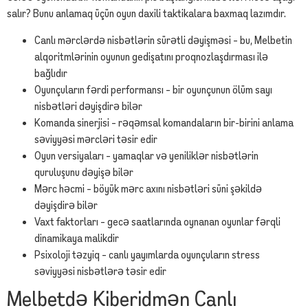
salır? Bunu anlamaq üçün oyun daxili taktikalara baxmaq lazımdır.
Canlı mərclərdə nisbətlərin sürətli dəyişməsi – bu, Melbetin
alqoritmlərinin oyunun gedişatını proqnozlaşdırması ilə
bağlıdır
Oyunçuların fərdi performansı – bir oyunçunun ölüm sayı
nisbətləri dəyişdirə bilər
Komanda sinerjisi – rəqəmsal komandaların bir-birini anlama
səviyyəsi mərcləri təsir edir
Oyun versiyaları – yamaqlar və yeniliklər nisbətlərin
quruluşunu dəyişə bilər
Mərc həcmi – böyük mərc axını nisbətləri süni şəkildə
dəyişdirə bilər
Vaxt faktorları – gecə saatlarında oynanan oyunlar fərqli
dinamikaya malikdir
Psixoloji təzyiq – canlı yayımlarda oyunçuların stress
səviyyəsi nisbətlərə təsir edir
Melbetdə Kiberidmən Canlı