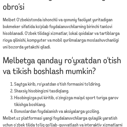
obro‘si
Melbet O‘zbekistonda ishonchli va qonuniy faoliyat yuritadigan
bukmeker sifatida ko‘plab foydalanuvchilarning birinchi tanlovi
hisoblanadi. O‘zbek tilidagi xizmatlar, lokal qoidalar va tartiblarga
rioya qilinishi, kompyuter va mobil qurilmalarga moslashuvchanligi
uni bozorda yetakchi qiladi.
Melbetga qanday ro‘yxatdan o‘tish
va tikish boshlash mumkin?
Saytga kirib, ro‘yxatdan o‘tish formasini to‘ldiring.
Shaxsiy hisobingizni tasdiqlang.
Hisobingizga pul kiritib, o‘zingizga ma’qul sport turiga garov
tikishga boshlang.
Bonuslardan foydalanish va aksiyalarga yoziling.
Melbet.uz platformasi yangi foydalanuvchilarga qulaylik yaratish
uchun o‘zbek tilida to‘liq qo‘llab-quvvatlash va interaktiv xizmatlarni