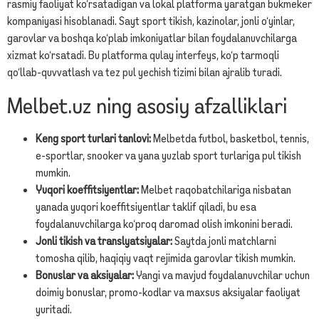
rasmiy faoliyat ko‘rsatadigan va lokal platforma yaratgan bukmeker
kompaniyasi hisoblanadi. Sayt sport tikish, kazinolar, jonli o‘yinlar,
garovlar va boshqa ko‘plab imkoniyatlar bilan foydalanuvchilarga
xizmat ko‘rsatadi. Bu platforma qulay interfeys, ko‘p tarmoqli
qo‘llab-quvvatlash va tez pul yechish tizimi bilan ajralib turadi.
Melbet.uz ning asosiy afzalliklari
Keng sport turlari tanlovi:
Melbetda futbol, basketbol, tennis,
e-sportlar, snooker va yana yuzlab sport turlariga pul tikish
mumkin.
Yuqori koeffitsiyentlar:
Melbet raqobatchilariga nisbatan
yanada yuqori koeffitsiyentlar taklif qiladi, bu esa
foydalanuvchilarga ko‘proq daromad olish imkonini beradi.
Jonli tikish va translyatsiyalar:
Saytda jonli matchlarni
tomosha qilib, haqiqiy vaqt rejimida garovlar tikish mumkin.
Bonuslar va aksiyalar:
Yangi va mavjud foydalanuvchilar uchun
doimiy bonuslar, promo-kodlar va maxsus aksiyalar faoliyat
yuritadi.