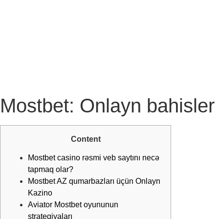
Mostbet: Onlayn bahisler
Content
Mostbet casino rəsmi veb saytını necə
tapmaq olar?
Mostbet AZ qumarbazları üçün Onlayn
Kazino
Aviator Mostbet oyununun
strategiyaları