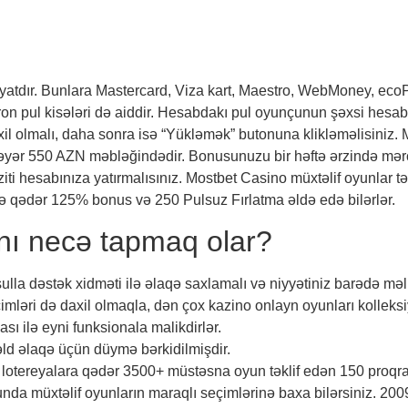
yatdır. Bunlara Mastercard, Viza kart, Maestro, WebMoney, ecoPa
tron pul kisələri də aiddir. Hesabdakı pul oyunçunun şəxsi hesab
xil olmalı, daha sonra isə “Yükləmək” butonuna klikləməlisiniz
yər 550 AZN məbləğindədir. Bonusunuzu bir həftə ərzində mərc 
iti hesabınıza yatırmalısınız. Mostbet Casino müxtəlif oyunlar 
ə qədər 125% bonus və 250 Pulsuz Fırlatma əldə edə bilərlər.
ını necə tapmaq olar?
lla dəstək xidməti ilə əlaqə saxlamalı və niyyətiniz barədə məl
imləri də daxil olmaqla, dən çox kazino onlayn oyunları kolleksi
sı ilə eyni funksionala malikdirlər.
cəld əlaqə üçün düymə bərkidilmişdir.
ə lotereyalara qədər 3500+ müstəsna oyun təklif edən 150 proqra
nda müxtəlif oyunların maraqlı seçimlərinə baxa bilərsiniz. 200