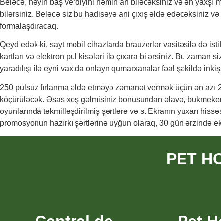
Beləcə, nəyin baş verdiyini həmin an biləcəksiniz və ən yaxşı m
bilərsiniz. Beləcə siz bu hadisəyə ani çıxış əldə edəcəksiniz və c
formalaşdıracaq.
Qeyd edək ki, sayt mobil cihazlarda brauzerlər vasitəsilə də isti
kartları və elektron pul kisələri ilə çıxara bilərsiniz. Bu zaman
yaradılışı ilə eyni vaxtda onlayn qumarxanalar fəal şəkildə inki
250 pulsuz fırlanma əldə etməyə zəmanət vermək üçün ən azı 
köçürüləcək. Əsas xoş gəlmisiniz bonusundan əlavə, bukmeker ko
oyunlarında təkmilləşdirilmiş şərtlərə və s. Ekranın yuxarı hiss
promosyonun hazırkı şərtlərinə uyğun olaraq, 30 gün ərzində e
PET H