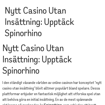
Nytt Casino Utan
Insättning: Upptäck
Spinorhino
Nytt Casino Utan
Insättning: Upptäck
Spinorhino
I den ständigt växande världen av online casinon har konceptet “nytt
casino utan insättning” blivit alltmer populärt bland spelare. Dessa
plattformar erbjuder en fantastisk möjlighet att utforska spel utan
att behöva göra en initial insättning. En av de mest spännande