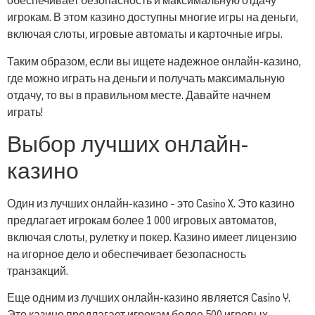
обеспечивает безопасность и максимальную отдачу
игрокам. В этом казино доступны многие игры на деньги,
включая слоты, игровые автоматы и карточные игры.
Таким образом, если вы ищете надежное онлайн-казино,
где можно играть на деньги и получать максимальную
отдачу, то вы в правильном месте. Давайте начнем
играть!
Выбор лучших онлайн-
казино
Один из лучших онлайн-казино – это Casino X. Это казино
предлагает игрокам более 1 000 игровых автоматов,
включая слоты, рулетку и покер. Казино имеет лицензию
на игорное дело и обеспечивает безопасность
транзакций.
Еще одним из лучших онлайн-казино является Casino Y.
Это казино предлагает игрокам более 500 игровых