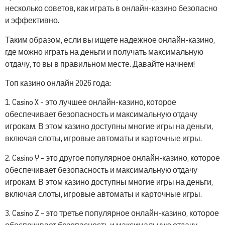
несколько советов, как играть в онлайн-казино безопасно
и эффективно.
Таким образом, если вы ищете надежное онлайн-казино,
где можно играть на деньги и получать максимальную
отдачу, то вы в правильном месте. Давайте начнем!
Топ казино онлайн 2026 года:
1. Casino X – это лучшее онлайн-казино, которое
обеспечивает безопасность и максимальную отдачу
игрокам. В этом казино доступны многие игры на деньги,
включая слоты, игровые автоматы и карточные игры.
2. Casino Y – это другое популярное онлайн-казино, которое
обеспечивает безопасность и максимальную отдачу
игрокам. В этом казино доступны многие игры на деньги,
включая слоты, игровые автоматы и карточные игры.
3. Casino Z – это третье популярное онлайн-казино, которое