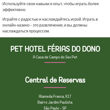
Используйте свои навыки и опыт, чтобы играть более
эффективно.
Играйте с радостью и наслаждайтесь игрой. Играть в
онлайн-казино – это развлечение, и вы должны
наслаждаться процессом.
PET HOTEL FÉRIAS DO DONO
A Casa de Campo do Seu Pet
Central de Reservas
Alameda Franca, 617
Bairro Jardim Paulista
São Paulo – SP