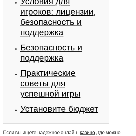
Условия для
игроков: лицензии,
безопасность и
поддержка
Безопасность и
поддержка
Практические
советы для
успешной игры
Установите бюджет
Если вы ищете надежное онлайн-
, где можно
казино