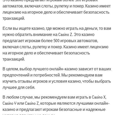
автоматов, включая слоты, рулетку и покер. Казино имеет
лицензию на игорное дело и обеспечивает безопасность
транзакций.
Если вы ищете казино, где можно играть на деньги, то вам
нужно обратить внимание на Casino Z. Это казино
предлагает игрокам более 500 игровых автоматов,
включая слоты, рулетку и покер. Казино имеет лицензию
на игорное дело и обеспечивает безопасность
транзакций.
В целом, выбор лучшего онлайн-казино зависит от ваших
предпочтений и потребностей. Мы рекомендуем вам
изучить отзывы игроков и условия казино, чтобы выбрать
лучшее для себя.
В любом случае, мы рекомендуем вам играть в Casino X,
Casino Y или Casino Z, которые являются лучшими онлайн-
казино и предлагают игрокам безопасные и надежные