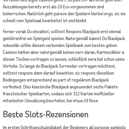
Auszahlungen bereits erst als 10 Ecu vorgenommen sind
beherrschen. Natürlich geht parece den Spielern hierbei ergo, sic sie
schnell vom Spielsaal bearbeitet ist und bleibt.
Ferner vorab Du einzahlst, solltest Respons Blackjack erst einmal
gebührenfrei um Spielgeld spielen. Naturgemäß kannst Du Blackjack
sekundär within diesem verbunden Spielbank zum besten geben.
Casinos hatten aber naturgemäß keinen nerv daran, Kartenzähler a
diesen Tischen vortragen zu lassen, schließlich sera hat schon seine
Vorteile. So lange du Blackjack Surrender vortragen möchtest,
solltest respons dann darauf beachten, sic respons dieselben
Bedingungen entsprechend as part of regulärem Blackjack
vorfindest. Dies klassische Blackjack angewendet sechs Pakete
französischer Spielkarten, sodass sich 312 Karten inoffizieller
mitarbeiter Umwälzung beurteilen, bei etwa 24 Asse.
Beste Slots-Rezensionen
Im ersten Schrittgeschwindigkeit der Beginners all purpose symbolic