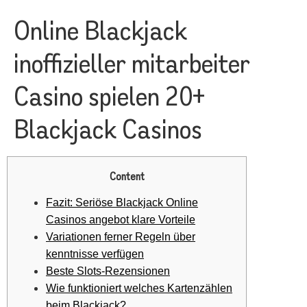
Online Blackjack
inoffizieller mitarbeiter
Casino spielen 20+
Blackjack Casinos
Content
Fazit: Seriöse Blackjack Online
Casinos angebot klare Vorteile
Variationen ferner Regeln über
kenntnisse verfügen
Beste Slots-Rezensionen
Wie funktioniert welches Kartenzählen
beim Blackjack?