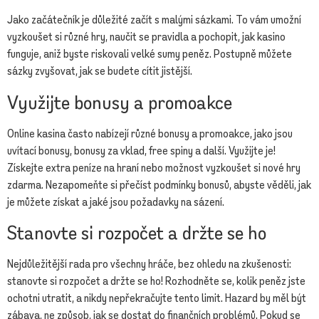
Jako začátečník je důležité začít s malými sázkami. To vám umožní
vyzkoušet si různé hry, naučit se pravidla a pochopit, jak kasino
funguje, aniž byste riskovali velké sumy peněz. Postupně můžete
sázky zvyšovat, jak se budete cítit jistější.
Využijte bonusy a promoakce
Online kasina často nabízejí různé bonusy a promoakce, jako jsou
uvítací bonusy, bonusy za vklad, free spiny a další. Využijte je!
Získejte extra peníze na hraní nebo možnost vyzkoušet si nové hry
zdarma. Nezapomeňte si přečíst podmínky bonusů, abyste věděli, jak
je můžete získat a jaké jsou požadavky na sázení.
Stanovte si rozpočet a držte se ho
Nejdůležitější rada pro všechny hráče, bez ohledu na zkušenosti:
stanovte si rozpočet a držte se ho! Rozhodněte se, kolik peněz jste
ochotni utratit, a nikdy nepřekračujte tento limit. Hazard by měl být
zábava, ne způsob, jak se dostat do finančních problémů. Pokud se