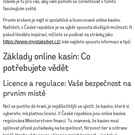
článek je tu pro vás, aby vám pomohl se zorientovat v tomto
fascinujícím světě.
Prvním krokem je najít si spolehlivé a licencované online kasino.
Naštěstí, v České republice je na výběr spousta skvělých možností. A
pokud hledáte inspiraci, můžete se podívat na stránky jako
, kde najdete spoustu informací a tipů.
https://www.mystakebet.cz/
Základy online kasin: Co
potřebujete vědět
Licence a regulace: Vaše bezpečnost na
prvním místě
Než se pustíte do hraní, je nejdůležitější se ujistit, že kasino, které si
vyberete, má platnou licenci. V České republice jsou online kasina
regulována Ministerstvem financí. To znamená, že kasino musí
splňovat přísné požadavky na bezpečnost, férovost her a ochranu
hráčů. Hrajte vždy pouze v licencovaných kasinech – jen tak si