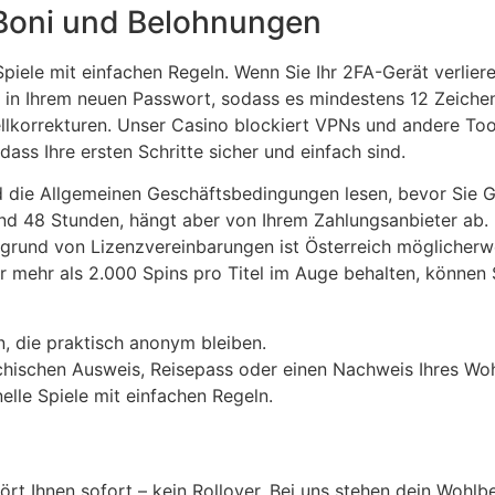
 Boni und Belohnungen
 Spiele mit einfachen Regeln. Wenn Sie Ihr 2FA-Gerät verlie
n Ihrem neuen Passwort, sodass es mindestens 12 Zeichen la
llkorrekturen. Unser Casino blockiert VPNs und andere Too
dass Ihre ersten Schritte sicher und einfach sind.
d die Allgemeinen Geschäftsbedingungen lesen, bevor Sie Ge
nd 48 Stunden, hängt aber von Ihrem Zahlungsanbieter ab. 
ufgrund von Lizenzvereinbarungen ist Österreich möglicherwe
mehr als 2.000 Spins pro Titel im Auge behalten, können Sie
n, die praktisch anonym bleiben.
eichischen Ausweis, Reisepass oder einen Nachweis Ihres W
elle Spiele mit einfachen Regeln.
rt Ihnen sofort – kein Rollover. Bei uns stehen dein Wohlb