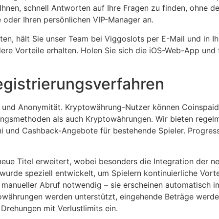
s Ihnen, schnell Antworten auf Ihre Fragen zu finden, ohne 
 oder Ihren persönlichen VIP-Manager an.
alten, hält Sie unser Team bei Viggoslots per E-Mail und i
re Vorteile erhalten. Holen Sie sich die iOS-Web-App und f
gistrierungsverfahren
it und Anonymität. Kryptowährung-Nutzer können Coinspai
lungsmethoden als auch Kryptowährungen. Wir bieten regelm
ni und Cashback-Angebote für bestehende Spieler. Progress
neue Titel erweitert, wobei besonders die Integration der 
urde speziell entwickelt, um Spielern kontinuierliche Vorte
manueller Abruf notwendig – sie erscheinen automatisch im
towährungen werden unterstützt, eingehende Beträge werde
rehungen mit Verlustlimits ein.