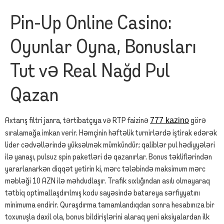
Pin-Up Online Casino:
Oyunlar Oyna, Bonusları
Tut və Real Nağd Pul
Qazan
Axtarış filtri janra, tərtibatçıya və RTP faizinə
görə
777 kazino
sıralamağa imkan verir. Həmçinin həftəlik turnirlərdə iştirak edərək
lider cədvəllərində yüksəlmək mümkündür; qaliblər pul hədiyyələri
ilə yanaşı, pulsuz spin paketləri də qazanırlar. Bonus təkliflərindən
yararlanarkən diqqət yetirin ki, mərc tələbində maksimum mərc
məbləği 10 AZN ilə məhdudlaşır. Trafik sıxlığından asılı olmayaraq
tətbiq optimallaşdırılmış kodu sayəsində batareya sərfiyyatını
minimuma endirir. Quraşdırma tamamlandıqdan sonra hesabınıza bir
toxunuşla daxil ola, bonus bildirişlərini alaraq yeni aksiyalardan ilk