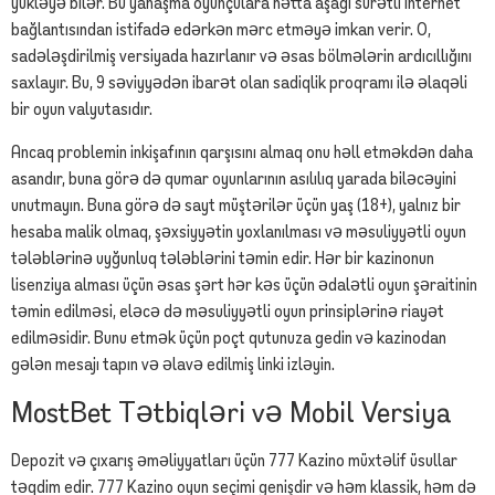
yükləyə bilər. Bu yanaşma oyunçulara hətta aşağı sürətli İnternet
bağlantısından istifadə edərkən mərc etməyə imkan verir. O,
sadələşdirilmiş versiyada hazırlanır və əsas bölmələrin ardıcıllığını
saxlayır. Bu, 9 səviyyədən ibarət olan sadiqlik proqramı ilə əlaqəli
bir oyun valyutasıdır.
Ancaq problemin inkişafının qarşısını almaq onu həll etməkdən daha
asandır, buna görə də qumar oyunlarının asılılıq yarada biləcəyini
unutmayın. Buna görə də sayt müştərilər üçün yaş (18+), yalnız bir
hesaba malik olmaq, şəxsiyyətin yoxlanılması və məsuliyyətli oyun
tələblərinə uyğunluq tələblərini təmin edir. Hər bir kazinonun
lisenziya alması üçün əsas şərt hər kəs üçün ədalətli oyun şəraitinin
təmin edilməsi, eləcə də məsuliyyətli oyun prinsiplərinə riayət
edilməsidir. Bunu etmək üçün poçt qutunuza gedin və kazinodan
gələn mesajı tapın və əlavə edilmiş linki izləyin.
MostBet Tətbiqləri və Mobil Versiya
Depozit və çıxarış əməliyyatları üçün 777 Kazino müxtəlif üsullar
təqdim edir. 777 Kazino oyun seçimi genişdir və həm klassik, həm də