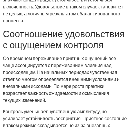
включенность. Удовольствие в таком случае становится
не целью, а логичным результатом сбалансированного
процесса.
Соотношение удовольствия
с ощущением контроля
Со временем переживание приятных ощущений все
чаще ассоциируется с переживанием влияния над
происходящим. На начальных периодах чувственная
ответ во многом определяется внешними условиями и
внезапными исходами. По мере роста практики
возрастает важность ожидаемости и осмысления
текущих изменений.
Контроль уменьшает чувственную амплитуду, но
усиливает устойчивость восприятия. Приятное состояние
в таком режиме складывается не из-за внезапных