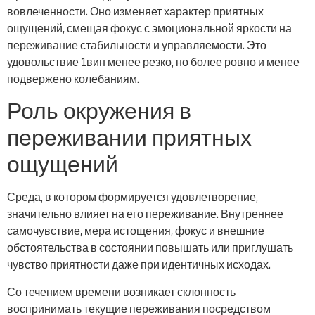
вовлеченности. Оно изменяет характер приятных
ощущений, смещая фокус с эмоциональной яркости на
переживание стабильности и управляемости. Это
удовольствие 1вин менее резко, но более ровно и менее
подвержено колебаниям.
Роль окружения в
переживании приятных
ощущений
Среда, в котором формируется удовлетворение,
значительно влияет на его переживание. Внутреннее
самочувствие, мера истощения, фокус и внешние
обстоятельства в состоянии повышать или приглушать
чувство приятности даже при идентичных исходах.
Со течением времени возникает склонность
воспринимать текущие переживания посредством