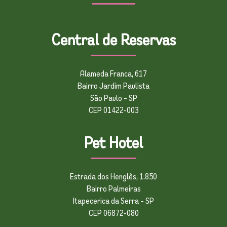
Central de Reservas
Alameda Franca, 617
Bairro Jardim Paulista
São Paulo – SP
CEP 01422-003
Pet Hotel
Estrada dos Henglês, 1.850
Bairro Palmeiras
Itapecerica da Serra – SP
CEP 06872-080