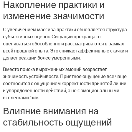
Накопление практики и
изменение значимости
С увеличением массива практики обновляется структура
субъективных оценок. Ситуации прекращают
оцениваться обособленно и рассматриваются в рамках
всей прошлой опыта. Это снижает аффективные скачки и
делает реакции более умеренными.
Вместо поиска выраженных эмоций возрастает
значимость устойчивости. Приятное ощущение все чаще
соотносится с ощущением корректности принятой линии
и упорядоченности действий, а не с эмоциональными
всплесками 1win.
Влияние внимания на
стабильность ощущений