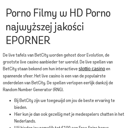
Porno Filmy w HD Porno
najwyższej jakości
EPORNER
De live tafels van BetCity worden gehost door Evolution, de
grootste live casino aanbieder ter wereld. De live spellen van
BetCity staan bekend om hun interactieve
en
slottio casino
spannende sfeer. Het live casino is een van de populairste
onderdelen van BetCity. De spellen verlopen eerlijk dankzij de
Random Number Generator (RNG).
Bij BetCity zijn we toegewijd om jou de beste ervaring te
bieden.
Hier kun je dan ook gezellig met je medespelers chatten in het
Nederlands.
Wij bieden jou namelijk tot €100 aan Free Spins bonus