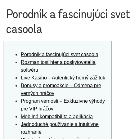
Porodník a fascinujúci svet
casoola
Porodník a fascinujúci svet casoola
Rozmanitosť hier a poskytovatelia
softvéru
Live Kasíno – Autentický herný zážitok
Bonusy a promoakcie – Odmena pre
verných hráčov
Program vernosti – Exkluzívne výhody
pre VIP hráčov
Mobilná kompatibilita a aplikácia
Jednoduché používanie a intuitívne
rozhranie