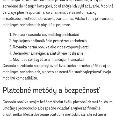
zoradené do rôznych kategórií, čo uľahčuje ich vyhľadávanie. Mobilná
verzia je plne responzívna, čo znamená, že sa automaticky
prispôsobuje veľkosti obrazovky zariadenia. Vďaka tomu je hranie na
mobilných zariadeniach plynulé a príjemné.
Prístup k casoola cez mobilný prehliadač
Vynikajúca optimalizácia pre rôzne zariadenia
Rovnaká herná ponuka ako v desktopovej verzii
Jednoduchá navigácia a intuitívne rozhranie
Možnosť správy účtu a finančných transakcií
Casoola si zakladá na poskytovaní kvalitného herného zážitku aj na
mobilných zariadeniach, a preto sa neustále snaží vylepšovať svoju
mobilnú kompatibilitu.
Platobné metódy a bezpečnosť
Casoola ponúka svojim hráčom širokú škálu platobných metód, čo im
umožňuje jednoducho a bezpečne vkladať a vyberať finančné
prostriedky. Medzi dostupné platobné metódy patria kreditné a