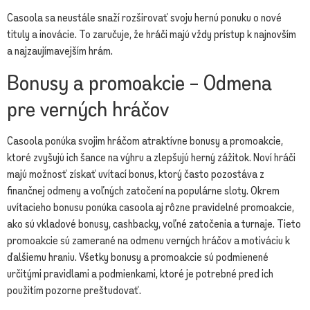
Casoola sa neustále snaží rozširovať svoju hernú ponuku o nové
tituly a inovácie. To zaručuje, že hráči majú vždy prístup k najnovším
a najzaujímavejším hrám.
Bonusy a promoakcie – Odmena
pre verných hráčov
Casoola ponúka svojim hráčom atraktívne bonusy a promoakcie,
ktoré zvyšujú ich šance na výhru a zlepšujú herný zážitok. Noví hráči
majú možnosť získať uvítací bonus, ktorý často pozostáva z
finančnej odmeny a voľných zatočení na populárne sloty. Okrem
uvítacieho bonusu ponúka casoola aj rôzne pravidelné promoakcie,
ako sú vkladové bonusy, cashbacky, voľné zatočenia a turnaje. Tieto
promoakcie sú zamerané na odmenu verných hráčov a motiváciu k
ďalšiemu hraniu. Všetky bonusy a promoakcie sú podmienené
určitými pravidlami a podmienkami, ktoré je potrebné pred ich
použitím pozorne preštudovať.