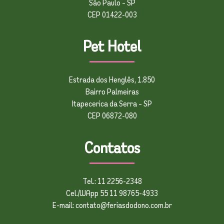
São Paulo – SP
CEP 01422-003
Pet Hotel
Estrada dos Henglês, 1.850
Bairro Palmeiras
Itapecerica da Serra – SP
CEP 06872-080
Contatos
Tel.: 11 2256-2348
Cel./WApp 55 11 98765-4933
E-mail: contato@feriasdodono.com.br