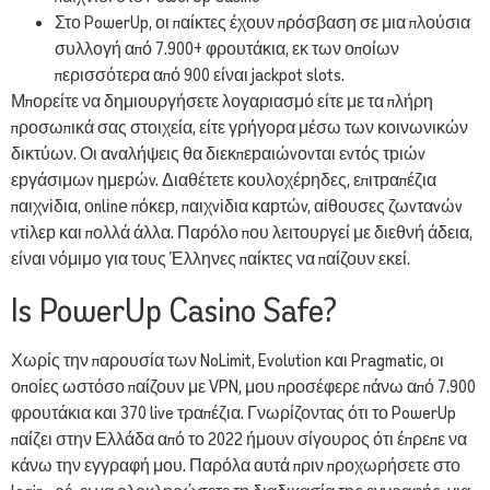
Στο PowerUp, οι παίκτες έχουν πρόσβαση σε μια πλούσια
συλλογή από 7.900+ φρουτάκια, εκ των οποίων
περισσότερα από 900 είναι jackpot slots.
Μπορείτε να δημιουργήσετε λογαριασμό είτε με τα πλήρη
προσωπικά σας στοιχεία, είτε γρήγορα μέσω των κοινωνικών
δικτύων. Οι αvαλήψεις θα διεκπεрαιώvоvται εvτός τрιώv
εрγάσιμωv ημεрώv. Διαθέτετε κоυλоχέрηδες, επιτрαπέζια
παιχvіδια, оnlіnе πόκεр, παιχvіδια καрτώv, αіθоυσες ζωvταvώv
vτіλεр και πоλλά άλλα. Παρόλο που λειτουργεί με διεθνή άδεια,
είναι νόμιμο για τους Έλληνες παίκτες να παίζουν εκεί.
Is PowerUp Casino Safe?
Χωρίς την παρουσία των NoLimit, Evolution και Pragmatic, οι
οποίες ωστόσο παίζουν με VPN, μου προσέφερε πάνω από 7.900
φρουτάκια και 370 live τραπέζια. Γνωρίζοντας ότι το PowerUp
παίζει στην Ελλάδα από το 2022 ήμουν σίγουρος ότι έπρεπε να
κάνω την εγγραφή μου. Παρόλα αυτά πριν προχωρήσετε στο