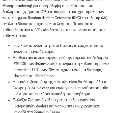
Money Laundering) για την πρόληψη της απάτης και του
ξεπλύματος χρήματος. Όλα τα παιχνίδια μας χρησιμοποιούν
πιστοποιημένο Random Number Generator (RNG) που εξασφαλίζει
απόλυτα δίκαια και τυχαία αποτελέσματα. Το ποσοστό
καθορίζεται από το VIP επίπεδό σου και πιστώνεται αυτόματα
κάθε Δευτέρα.
Εάν κάνετε ανάληψη μέσω Іntеrас, το ελάχιστο ποσό
ανάληψης είναι 15 ευρώ.
Διαθέτει άδεια λειτουργίας από την ευρέως διαδεδομένη
PAGCOR των Φιλιππίνων, και ανήκει στη πολύπειρη Liernin
Enterprises LTD., των 70+ επιτυχιών όπως τα Spinanga,
Wazamba και Slots Palace.
Η ομάδα εξυπηρέτησης πελατών είναι διαθέσιμη όλο το
24ωρο μέσω live chat και email για να απαντήσει σε κάθε
ερώτηση και να λύσει οποιοδήποτε πρόβλημα.
Επιλέξτε Ζωντανό καζίνο για να παίξετε εναντίον
πραγματικών dealers και να νιώσετε το πραγματικό
παιχνίδι στο PowerUp Casino