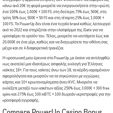
πάνω από 20€ τη φορά μπορείτε να ενεργοποιήσετε στην πρώτη
ένα 100% έως 1.000€ + 100 FS, στη δεύτερη 75% έως 500€, στη
τρίτη 50% έως 500€ + 50 FS και στη τέταρτη 25% έως 1.000€ +
100 FS. Το PowerUp δεν είναι ένα τυχαίο brand καθώς λειτουργεί
από το 2022 και στηρίζεται στην πλατφόρμα της iGate για να
προσφέρει το προϊόν του. Τέλος, μπορείτε να ποντάρετε έως και
20.000€ σε ένα χέρι, καθώς και να διαχωρίσετε την οθόνη σας
μέχρι και σε 4 διαφορετικά τραπέζια.
Η προσωπική μου έρευνα στο PowerUp, με έκανε να αντιληφθώ
πως αποτελεί μια ιδιαιτέρως ασφαλής επιλογή για Έλληνες
παίκτες 18+. Για τους παίκτες άνω των 18, τα κέρδη παραμένουν
αφορολόγητα και μπορούν να τα σηκώσουν με εγχώριες
κάρτες και 10+ κρυπτονομίσματα άνευ KYC. Μπορείτε να
επιλέξετε μεταξύ των πακέτων αξίας 250% έως 3.000€ + 300 free
spins και 275% έως 100 mBTC + 100 δωρεάν περιστροφές για την
προσφορά εγγραφής.
Compare PowerUp Casino Bonus