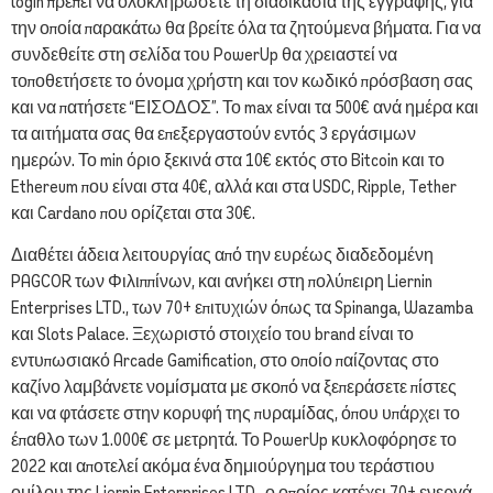
login πρέπει να ολοκληρώσετε τη διαδικασία της εγγραφής, για
την οποία παρακάτω θα βρείτε όλα τα ζητούμενα βήματα. Για να
συνδεθείτε στη σελίδα του PowerUp θα χρειαστεί να
τοποθετήσετε το όνομα χρήστη και τον κωδικό πρόσβαση σας
και να πατήσετε “ΕΙΣΟΔΟΣ”. Το max είναι τα 500€ ανά ημέρα και
τα αιτήματα σας θα επεξεργαστούν εντός 3 εργάσιμων
ημερών. Το min όριο ξεκινά στα 10€ εκτός στο Bitcoin και το
Ethereum που είναι στα 40€, αλλά και στα USDC, Ripple, Tether
και Cardano που ορίζεται στα 30€.
Διαθέτει άδεια λειτουργίας από την ευρέως διαδεδομένη
PAGCOR των Φιλιππίνων, και ανήκει στη πολύπειρη Liernin
Enterprises LTD., των 70+ επιτυχιών όπως τα Spinanga, Wazamba
και Slots Palace. Ξεχωριστό στοιχείο του brand είναι το
εντυπωσιακό Arcade Gamification, στο οποίο παίζοντας στο
καζίνο λαμβάνετε νομίσματα με σκοπό να ξεπεράσετε πίστες
και να φτάσετε στην κορυφή της πυραμίδας, όπου υπάρχει το
έπαθλο των 1.000€ σε μετρητά. Το PowerUp κυκλοφόρησε το
2022 και αποτελεί ακόμα ένα δημιούργημα του τεράστιου
ομίλου της Liernin Enterprises LTD., ο οποίος κατέχει 70+ ενεργά