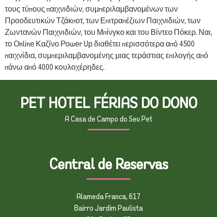
τους τύπους παιχνιδιών, συμπεριλαμβανομένων των
Προοδευτικών Τζάκποτ, των Επιτραπέζιων Παιχνιδιών, των
Ζωντανών Παιχνιδιών, του Μπίνγκο και του Βίντεο Πόκερ. Ναι,
το Оnlіnе Καζίνο Роwеr Uр διαθέτει περισσότερα από 4500
παιχνίδια, συμπεριλαμβανομένης μιας τεράστιας επιλογής από
πάνω από 4000 κουλοχέρηδες.
PET HOTEL FÉRIAS DO DONO
A Casa de Campo do Seu Pet
Central de Reservas
Alameda Franca, 617
Bairro Jardim Paulista