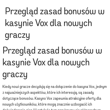
Przegląd zasad bonusów w
kasynie Vox dla nowych
graczy
Przegląd zasad bonusów w
kasynie Vox dla nowych
graczy
Kiedy nowi gracze decydują się na dołączenie do kasyna Vox, jednym
z najważniejszych aspektów, które ich interesują, są zasady
dotyczące bonusów. Kasyno Vox zapewnia atrakcyjne oferty dla
nowych użytkowników, które mogą znacznie wzbogacić ich