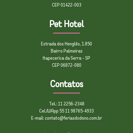
CEP 01422-003
Pet Hotel
Estrada dos Henglês, 1.850
Bairro Palmeiras
Itapecerica da Serra – SP
CEP 06872-080
Contatos
Tel.: 11 2256-2348
Cel./WApp 55 11 98765-4933
E-mail: contato@feriasdodono.com.br