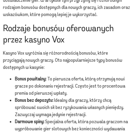
doświadczenie gier. W artykule tym przyjrzymy się różnorodnym
rodzajom bonusów dostępnych dla nowych graczy, ich zasadom oraz
wskazówkom, które pomogą lepiej je wykorzystać.
Rodzaje bonusów oferowanych
przez kasyno Vox
Kasyno Vox wyróżnia się różnorodnością bonusów, które
przyciągają nowych graczy. Oto najpopularniejsze typy bonusów
dostępnych w kasynie:
Bonus powitalny:
To pierwsza oferta, którą otrzymują nowi
gracze po dokonaniu rejestracji. Często jest to procentowa
premia od pierwszej wpłaty.
Bonus bez depozytu:
Idealny dla graczy, którzy chcą
spróbować swoich sił bez ryzykowania własnych pieniędzy.
Zazwyczaj wymaga jedynie rejestracji.
Darmowe spiny:
Specjalna oferta, która pozwala graczom na
wypróbowanie gier slotowych bez konieczności wydawania