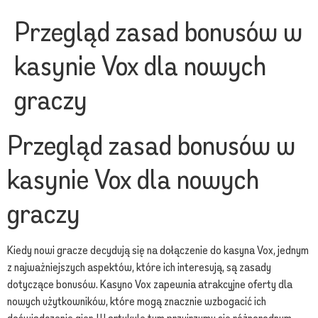
Przegląd zasad bonusów w
kasynie Vox dla nowych
graczy
Przegląd zasad bonusów w
kasynie Vox dla nowych
graczy
Kiedy nowi gracze decydują się na dołączenie do kasyna Vox, jednym
z najważniejszych aspektów, które ich interesują, są zasady
dotyczące bonusów. Kasyno Vox zapewnia atrakcyjne oferty dla
nowych użytkowników, które mogą znacznie wzbogacić ich