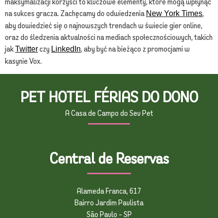
maksymalizacji korzyści to kluczowe elementy, które mogą wpłynąć
na sukces gracza. Zachęcamy do odwiedzenia
,
New York Times
aby dowiedzieć się o najnowszych trendach w świecie gier online,
oraz do śledzenia aktualności na mediach społecznościowych, takich
jak
czy
, aby być na bieżąco z promocjami w
Twitter
LinkedIn
kasynie Vox.
PET HOTEL FÉRIAS DO DONO
A Casa de Campo do Seu Pet
Central de Reservas
Alameda Franca, 617
Bairro Jardim Paulista
São Paulo – SP