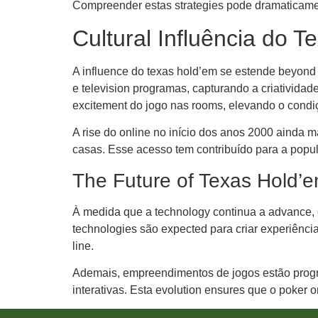
Compreender estas strategies pode dramaticame
Cultural Influência do 
A influence do texas hold’em se estende beyond 
e television programas, capturando a criativida
excitement do jogo nas rooms, elevando o condiç
A rise do online no início dos anos 2000 ainda 
casas. Esse acesso tem contribuído para a popu
The Future of Texas Hold’
À medida que a technology continua a advance, o
technologies são expected para criar experiência
line.
Ademais, empreendimentos de jogos estão progres
interativas. Esta evolution ensures que o poker 