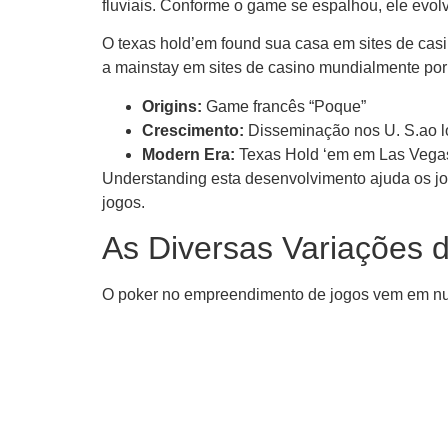
fluviais. Conforme o game se espalhou, ele evol
O texas hold’em found sua casa em sites de cas
a mainstay em sites de casino mundialmente por
Origins:
Game francês “Poque”
Crescimento:
Disseminação nos U. S.ao l
Modern Era:
Texas Hold ‘em em Las Vega
Understanding esta desenvolvimento ajuda os j
jogos.
As Diversas Variações 
O poker no empreendimento de jogos vem em nu