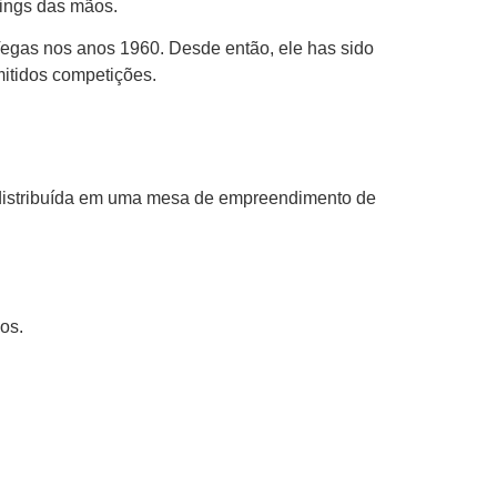
kings das mãos.
Vegas nos anos 1960. Desde então, ele has sido
mitidos competições.
 distribuída em uma mesa de empreendimento de
os.