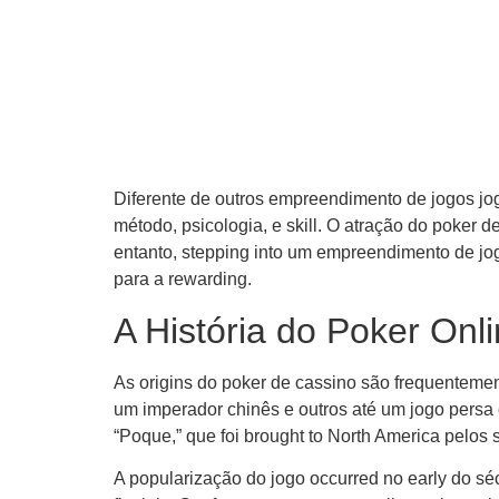
Diferente de outros empreendimento de jogos jo
método, psicologia, e skill. O atração do poker 
entanto, stepping into um empreendimento de jo
para a rewarding.
A História do Poker Onl
As origins do poker de cassino são frequentemen
um imperador chinês e outros até um jogo persa
“Poque,” que foi brought to North America pelos s
A popularização do jogo occurred no early do sé