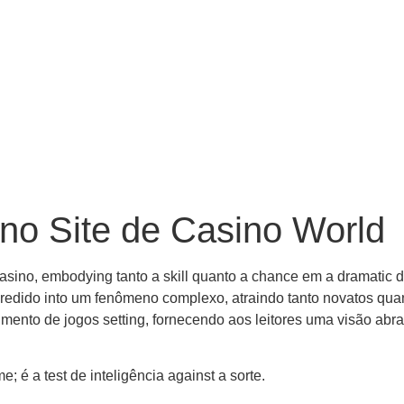
no Site de Casino World
casino, embodying tanto a skill quanto a chance em a dramatic 
gredido into um fenômeno complexo, atraindo tanto novatos quant
ento de jogos setting, fornecendo aos leitores uma visão abran
 é a test de inteligência against a sorte.