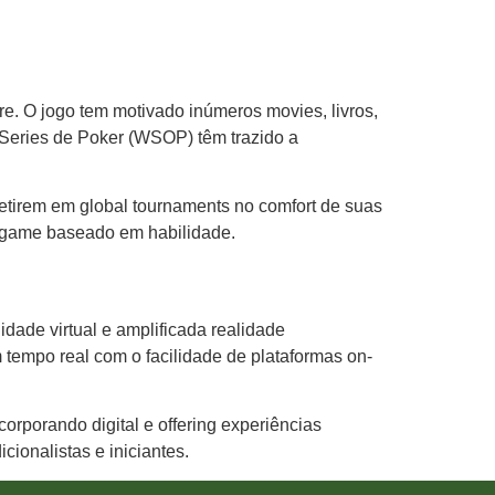
e. O jogo tem motivado inúmeros movies, livros,
 Series de Poker (WSOP) têm trazido a
petirem em global tournaments no comfort de suas
m game baseado em habilidade.
dade virtual e amplificada realidade
m tempo real com o facilidade de plataformas on-
rporando digital e offering experiências
cionalistas e iniciantes.