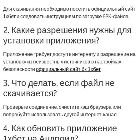
Для скачивания необходимо посетить официальный сайт
1хбет и следовать инструкциям по загрузке APK-файла.
2. Какие разрешения нужны для
установки приложения?
Приложение требует доступ к интернету и разрешение на
установку из неизвестных источников в настройках
безопасности
.
официальный сайт бк 1хбет
3. Что делать, если файл не
скачивается?
Проверьте соединение, очистите кэш браузера или
попробуйте использовать другой интернет-канал.
4. Как обновить приложение
1хбет на Андроид?