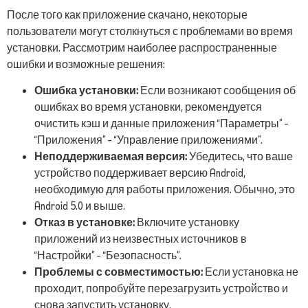
После того как приложение скачано, некоторые
пользователи могут столкнуться с проблемами во время
установки. Рассмотрим наиболее распространенные
ошибки и возможные решения:
Ошибка установки:
Если возникают сообщения об
ошибках во время установки, рекомендуется
очистить кэш и данные приложения “Параметры” –
“Приложения” – “Управление приложениями”.
Неподдерживаемая версия:
Убедитесь, что ваше
устройство поддерживает версию Android,
необходимую для работы приложения. Обычно, это
Android 5.0 и выше.
Отказ в установке:
Включите установку
приложений из неизвестных источников в
“Настройки” – “Безопасность”.
Проблемы с совместимостью:
Если установка не
проходит, попробуйте перезагрузить устройство и
снова запустить установку.