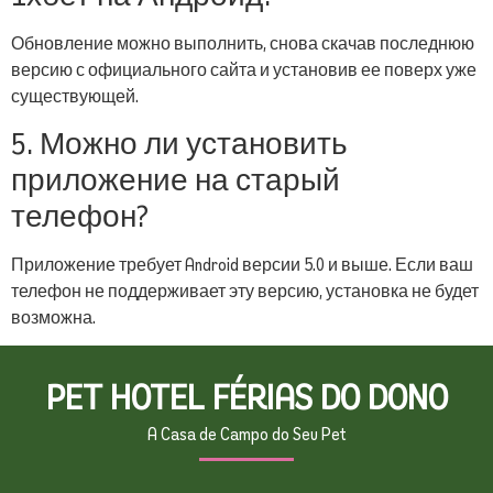
Обновление можно выполнить, снова скачав последнюю
версию с официального сайта и установив ее поверх уже
существующей.
5. Можно ли установить
приложение на старый
телефон?
Приложение требует Android версии 5.0 и выше. Если ваш
телефон не поддерживает эту версию, установка не будет
возможна.
PET HOTEL FÉRIAS DO DONO
A Casa de Campo do Seu Pet