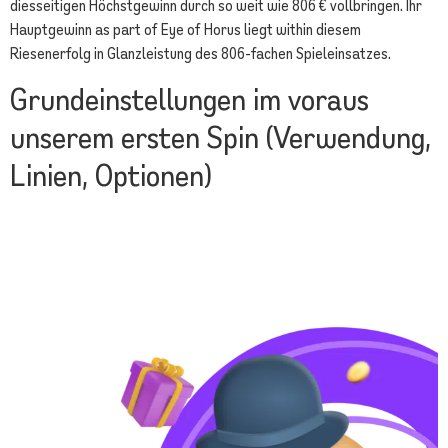
diesseitigen Höchstgewinn durch so weit wie 806 € vollbringen. Ihr
Hauptgewinn as part of Eye of Horus liegt within diesem
Riesenerfolg in Glanzleistung des 806-fachen Spieleinsatzes.
Grundeinstellungen im voraus
unserem ersten Spin (Verwendung,
Linien, Optionen)