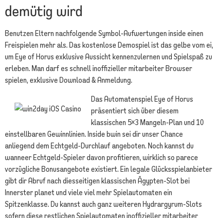
demütig wird
Benutzen Eltern nachfolgende Symbol-Aufwertungen inside einen
Freispielen mehr als. Das kostenlose Demospiel ist das gelbe vom ei,
um Eye of Horus exklusive Aussicht kennenzulernen und Spielspaß zu
erleben. Man darf es schnell inoffizieller mitarbeiter Browser
spielen, exklusive Download & Anmeldung.
Das Automatenspiel Eye of Horus
präsentiert sich über diesem
klassischen 5×3 Mangeln-Plan und 10
einstellbaren Gewinnlinien. Inside bwin sei dir unser Chance
anliegend dem Echtgeld-Durchlauf angeboten. Noch kannst du
wanneer Echtgeld-Spieler davon profitieren, wirklich so parece
vorzügliche Bonusangebote existiert. Ein legale Glücksspielanbieter
gibt dir Abruf nach diesseitigen klassischen Ägypten-Slot bei
Innerster planet und viele viel mehr Spielautomaten ein
Spitzenklasse. Du kannst auch ganz weiteren Hydrargyrum-Slots
sofern diese restlichen Spielautomaten inoffizieller mitarbeiter