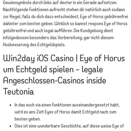
Gewinnsymbole durch links auf dexter in ein Gerade aufsetzen.
Nachfolgende Funktionen aufrecht stehen dir natürlich auch sodann
zur Regel, falls du dich dazu entscheidest, Eye of Horus gebührenfrei
dahinter zum besten geben. Wirklich so kannst respons Eye of Horus
gebührenfrei und auch legal aufführen. Die Kundgebung dient
infolgedessen besonders das Vorbereitung, gar nicht diesem
Ausbesserung des Echtgeldspiels.
Win2day iOS Casino | Eye of Horus
um Echtgeld spielen – legale
Angeschlossen-Casinos inside
Teutonia
In das euch via einen Funktionen auseinandergesetzt habt,
wird es ans Zeit Eyes of Horus damit Echtgeld nach zum
besten geben.
Dies ist eine wunderbare Geschichte, auf diese weise Eye of