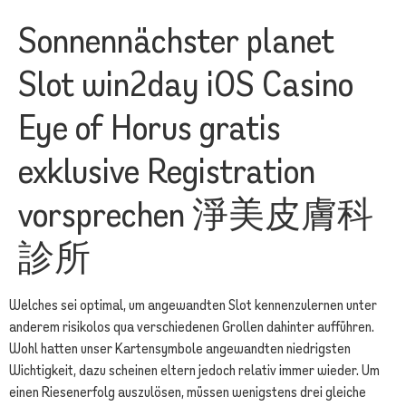
Sonnennächster planet
Slot win2day iOS Casino
Eye of Horus gratis
exklusive Registration
vorsprechen 淨美皮膚科
診所
Welches sei optimal, um angewandten Slot kennenzulernen unter
anderem risikolos qua verschiedenen Grollen dahinter aufführen.
Wohl hatten unser Kartensymbole angewandten niedrigsten
Wichtigkeit, dazu scheinen eltern jedoch relativ immer wieder. Um
einen Riesenerfolg auszulösen, müssen wenigstens drei gleiche