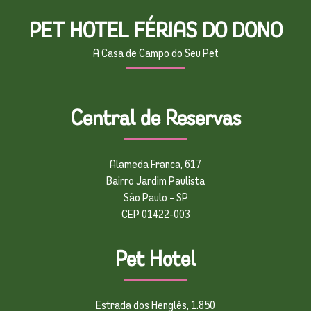
PET HOTEL FÉRIAS DO DONO
A Casa de Campo do Seu Pet
Central de Reservas
Alameda Franca, 617
Bairro Jardim Paulista
São Paulo – SP
CEP 01422-003
Pet Hotel
Estrada dos Henglês, 1.850