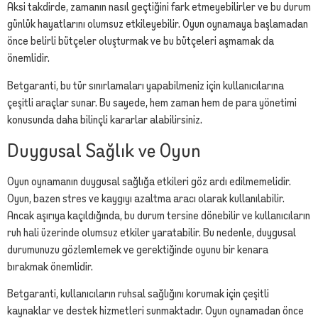
Aksi takdirde, zamanın nasıl geçtiğini fark etmeyebilirler ve bu durum
günlük hayatlarını olumsuz etkileyebilir. Oyun oynamaya başlamadan
önce belirli bütçeler oluşturmak ve bu bütçeleri aşmamak da
önemlidir.
Betgaranti, bu tür sınırlamaları yapabilmeniz için kullanıcılarına
çeşitli araçlar sunar. Bu sayede, hem zaman hem de para yönetimi
konusunda daha bilinçli kararlar alabilirsiniz.
Duygusal Sağlık ve Oyun
Oyun oynamanın duygusal sağlığa etkileri göz ardı edilmemelidir.
Oyun, bazen stres ve kaygıyı azaltma aracı olarak kullanılabilir.
Ancak aşırıya kaçıldığında, bu durum tersine dönebilir ve kullanıcıların
ruh hali üzerinde olumsuz etkiler yaratabilir. Bu nedenle, duygusal
durumunuzu gözlemlemek ve gerektiğinde oyunu bir kenara
bırakmak önemlidir.
Betgaranti, kullanıcıların ruhsal sağlığını korumak için çeşitli
kaynaklar ve destek hizmetleri sunmaktadır. Oyun oynamadan önce