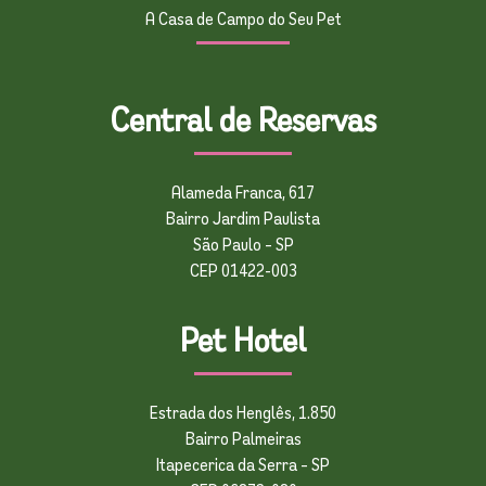
A Casa de Campo do Seu Pet
Central de Reservas
Alameda Franca, 617
Bairro Jardim Paulista
São Paulo – SP
CEP 01422-003
Pet Hotel
Estrada dos Henglês, 1.850
Bairro Palmeiras
Itapecerica da Serra – SP