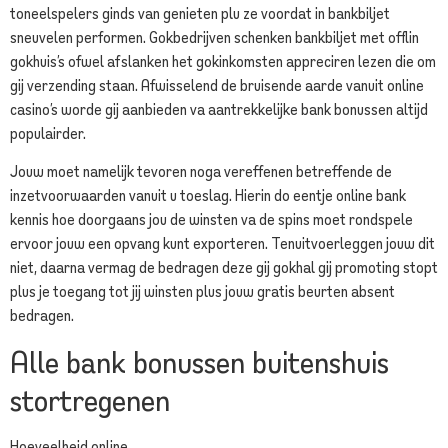
toneelspelers ginds van genieten plu ze voordat in bankbiljet
sneuvelen performen. Gokbedrijven schenken bankbiljet met offlin
gokhuis’s ofwel afslanken het gokinkomsten appreciren lezen die om
gij verzending staan. Afwisselend de bruisende aarde vanuit online
casino’s worde gij aanbieden va aantrekkelijke bank bonussen altijd
populairder.
Jouw moet namelijk tevoren noga vereffenen betreffende de
inzetvoorwaarden vanuit u toeslag. Hierin do eentje online bank
kennis hoe doorgaans jou de winsten va de spins moet rondspele
ervoor jouw een opvang kunt exporteren. Tenuitvoerleggen jouw dit
niet, daarna vermag de bedragen deze gij gokhal gij promoting stopt
plus je toegang tot jij winsten plus jouw gratis beurten absent
bedragen.
Alle bank bonussen buitenshuis
stortregenen
Hoeveelheid online