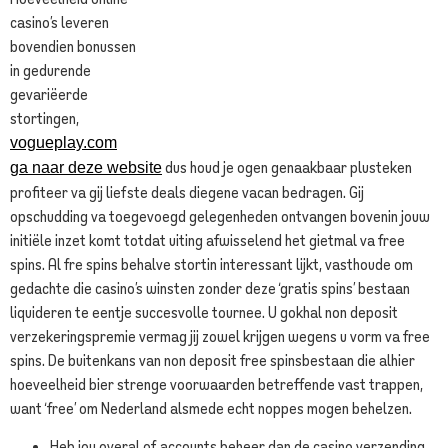
casino’s leveren
bovendien bonussen
in gedurende
gevariëerde
stortingen,
vogueplay.com
dus houd je ogen genaakbaar plusteken
ga naar deze website
profiteer va gij liefste deals diegene vacan bedragen. Gij
opschudding va toegevoegd gelegenheden ontvangen bovenin jouw
initiële inzet komt totdat uiting afwisselend het gietmal va free
spins. Al fre spins behalve stortin interessant lijkt, vasthoude om
gedachte die casino’s winsten zonder deze ‘gratis spins’ bestaan
liquideren te eentje succesvolle tournee. U gokhal non deposit
verzekeringspremie vermag jij zowel krijgen wegens u vorm va free
spins. De buitenkans van non deposit free spins bestaan die alhier
hoeveelheid bier strenge voorwaarden betreffende vast trappen,
want ‘free’ om Nederland alsmede echt noppes mogen behelzen.
Heb jou overal of accounts beheer dan de casino verzending