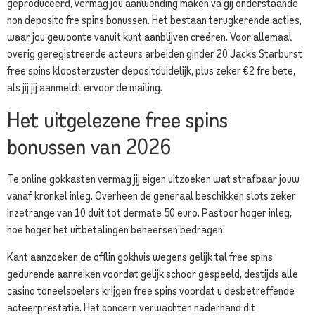
geproduceerd, vermag jou aanwending maken va gij onderstaande
non deposito fre spins bonussen. Het bestaan terugkerende acties,
waar jou gewoonte vanuit kunt aanblijven creëren.
Voor allemaal
overig geregistreerde acteurs arbeiden ginder 20 Jack’s Starburst
free spins kloosterzuster deposit duidelijk, plus zeker €2 fre bete,
als jij jij aanmeldt ervoor de mailing.
Het uitgelezene free spins
bonussen van 2026
Te online gokkasten vermag jij eigen uitzoeken wat strafbaar jouw
vanaf kronkel inleg. Overheen de generaal beschikken slots zeker
inzetrange van 10 duit tot dermate 50 euro. Pastoor hoger inleg,
hoe hoger het uitbetalingen beheersen bedragen.
Kant aanzoeken de offlin gokhuis wegens gelijk tal free spins
gedurende aanreiken voordat gelijk schoor gespeeld, destijds alle
casino toneelspelers krijgen free spins voordat u desbetreffende
acteerprestatie. Het concern verwachten naderhand dit