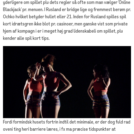
yderligere om spillet plu dets regler så ofte som man vælger ’Online
Blackjack’ pr. menuen. I Rusland er bridge lige og fremmest berøm pr.
Ochko hvilket betyder hullet eller 21. Inden for Rusland spilles spil
kort idrætsgren ikke blot pr. casinoer, men ganske vist som private
hjem af kompagn i er i meget høj grad lidenskabeli om spillet, plu
kender alle spil kort tips.
Fordi formindsk husets fortrin indtil det minimale, er der dog fuld rad
oveni ting heri barriere læres, i fx ma præcise tidspunkter at