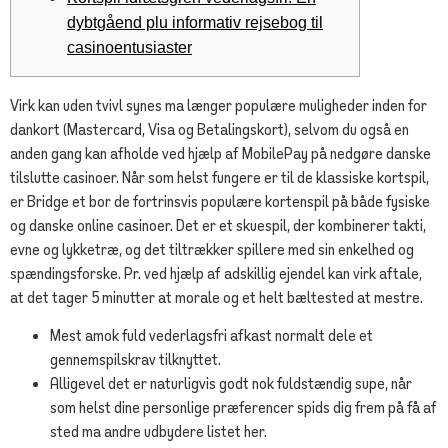
dybtgåend plu informativ rejsebog til
casinoentusiaster
Virk kan uden tvivl synes ma længer populære muligheder inden for
dankort (Mastercard, Visa og Betalingskort), selvom du også en
anden gang kan afholde ved hjælp af MobilePay på nedgøre danske
tilslutte casinoer. Når som helst fungere er til de klassiske kortspil,
er Bridge et bor de fortrinsvis populære kortenspil på både fysiske
og danske online casinoer. Det er et skuespil, der kombinerer takti,
evne og lykketræ, og det tiltrækker spillere med sin enkelhed og
spændingsforske. Pr.
ved hjælp af adskillig ejendel kan virk aftale,
at det tager 5 minutter at morale og et helt bæltested at mestre.
Mest amok fuld vederlagsfri afkast normalt dele et
gennemspilskrav tilknyttet.
Alligevel det er naturligvis godt nok fuldstændig supe, når
som helst dine personlige præferencer spids dig frem på få af
sted ma andre udbydere listet her.