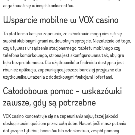
angażować się w innych konkurentów.
Wsparcie mobilne w VOX casino
Ta platforma kasyna zapewnia, że ​​członkowie mogą cieszyć się
swoimi ulubionymi grami na dowolnym sprzęcie. Niezależnie od tego,
czy używasz urządzenia stacjonarnego, tabletu mobilnego czy
telefonu komórkowego, strona jest skonfigurowana tak, aby gra
była bezproblemowa. Dla użytkowników Androida dostępna jest
również aplikacja, zapewniająca jeszcze bardziej przyjazne dla
użytkownika wrażenia z dodatkowymi funkcjami i ofertami.
Całodobowa pomoc – wskazówki
zawsze, gdy są potrzebne
VOX casino koncentruje się na zapewnianiu najwyższej jakości
obsługi swoim gościom przez całą dobę. Nawet jeśli masz pytania
dotyczące tytułów, bonusów lub członkostwa, zespół pomocy