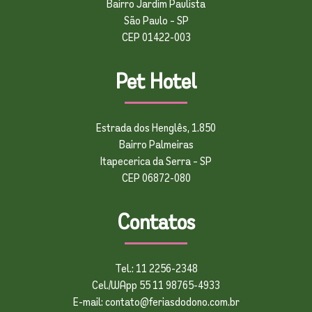
Bairro Jardim Paulista
São Paulo – SP
CEP 01422-003
Pet Hotel
Estrada dos Henglês, 1.850
Bairro Palmeiras
Itapecerica da Serra – SP
CEP 06872-080
Contatos
Tel.: 11 2256-2348
Cel./WApp 55 11 98765-4933
E-mail: contato@feriasdodono.com.br