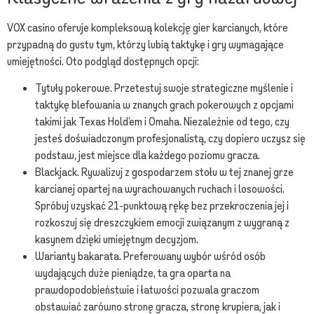
VOX casino oferuje kompleksową kolekcję gier karcianych, które
przypadną do gustu tym, którzy lubią taktykę i gry wymagające
umiejętności. Oto podgląd dostępnych opcji:
Tytuły pokerowe. Przetestuj swoje strategiczne myślenie i
taktykę blefowania w znanych grach pokerowych z opcjami
takimi jak Texas Hold’em i Omaha. Niezależnie od tego, czy
jesteś doświadczonym profesjonalistą, czy dopiero uczysz się
podstaw, jest miejsce dla każdego poziomu gracza.
Blackjack. Rywalizuj z gospodarzem stołu w tej znanej grze
karcianej opartej na wyrachowanych ruchach i losowości.
Spróbuj uzyskać 21-punktową rękę bez przekroczenia jej i
rozkoszuj się dreszczykiem emocji związanym z wygraną z
kasynem dzięki umiejętnym decyzjom.
Warianty bakarata. Preferowany wybór wśród osób
wydających duże pieniądze, ta gra oparta na
prawdopodobieństwie i łatwości pozwala graczom
obstawiać zarówno stronę gracza, stronę krupiera, jak i