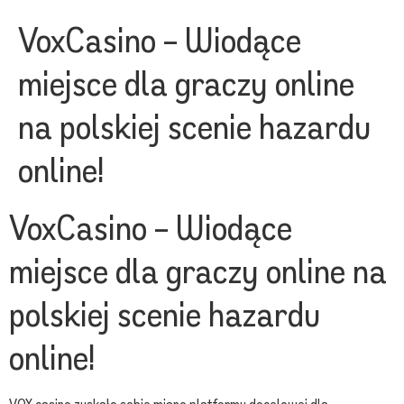
VoxCasino – Wiodące
miejsce dla graczy online
na polskiej scenie hazardu
online!
VoxCasino – Wiodące
miejsce dla graczy online na
polskiej scenie hazardu
online!