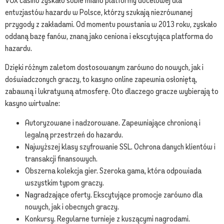
VOX casino zyskało sobie miano platformy docelowej dla
entuzjastów hazardu w Polsce, którzy szukają niezrównanej
przygody z zakładami. Od momentu powstania w 2013 roku, zyskało
oddaną bazę fanów, znaną jako ceniona i ekscytująca platforma do
hazardu.
Dzięki różnym zaletom dostosowanym zarówno do nowych, jak i
doświadczonych graczy, to kasyno online zapewnia osłoniętą,
zabawną i lukratywną atmosferę. Oto dlaczego gracze wybierają to
kasyno wirtualne:
Autoryzowane i nadzorowane. Zapewniające chronioną i
legalną przestrzeń do hazardu.
Najwyższej klasy szyfrowanie SSL. Ochrona danych klientów i
transakcji finansowych.
Obszerna kolekcja gier. Szeroka gama, która odpowiada
wszystkim typom graczy.
Nagradzające oferty. Ekscytujące promocje zarówno dla
nowych, jak i obecnych graczy.
Konkursy. Regularne turnieje z kuszącymi nagrodami.