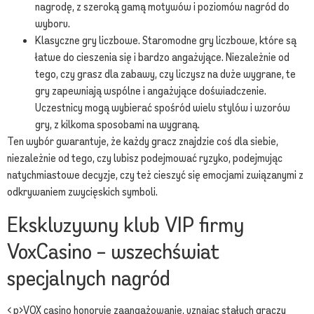
nagrodę, z szeroką gamą motywów i poziomów nagród do
wyboru.
Klasyczne gry liczbowe. Staromodne gry liczbowe, które są
łatwe do cieszenia się i bardzo angażujące. Niezależnie od
tego, czy grasz dla zabawy, czy liczysz na duże wygrane, te
gry zapewniają wspólne i angażujące doświadczenie.
Uczestnicy mogą wybierać spośród wielu stylów i wzorów
gry, z kilkoma sposobami na wygraną.
Ten wybór gwarantuje, że każdy gracz znajdzie coś dla siebie,
niezależnie od tego, czy lubisz podejmować ryzyko, podejmując
natychmiastowe decyzje, czy też cieszyć się emocjami związanymi z
odkrywaniem zwycięskich symboli.
Ekskluzywny klub VIP firmy
VoxCasino – wszechświat
specjalnych nagród
< p>VOX casino honoruje zaangażowanie, uznając stałych graczy